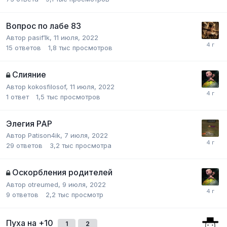
Вопрос по лабе 83
Автор
pasif1k
,
11 июля, 2022
15
ответов
1,8 тыс
просмотров
Слияние
Автор
kokosfilosof
,
11 июля, 2022
1
ответ
1,5 тыс
просмотров
Элегия РАР
Автор
Patison4ik
,
7 июля, 2022
29
ответов
3,2 тыс
просмотра
Оскорбления родителей
Автор
otreumed
,
9 июля, 2022
9
ответов
2,2 тыс
просмотр
Пуха на +10
1
2