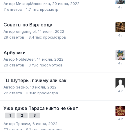
Автор
МистерМышенька
,
20 июля, 2022
7
ответов
1,7 тыс
просмотр
Советы по Варлорду
Автор
omgomglol
,
14 июня, 2022
29
ответов
3,4 тыс
просмотров
Арбузики
Автор
NobleDeer
,
14 июля, 2022
20
ответов
3 тыс
просмотров
ГЦ Шутеры: пачиму или как
Автор
Зефир
,
13 июля, 2022
22
ответа
3 тыс
просмотра
Уже даже Тараса никто не бьет
1
2
3
Автор
Трахим
,
6 июля, 2022
73
ответа
9,1 тыс
просмотров