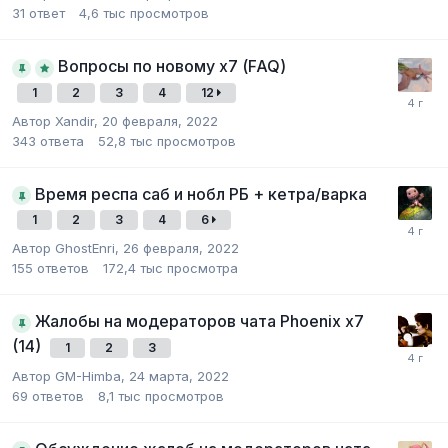
31
ответ
4,6 тыс
просмотров
Вопросы по новому х7 (FAQ)
1
2
3
4
12
Автор
Xandir
,
20 февраля, 2022
343
ответа
52,8 тыс
просмотров
Время респа саб и нобл РБ + кетра/варка
1
2
3
4
6
Автор
GhostEnri
,
26 февраля, 2022
155
ответов
172,4 тыс
просмотра
Жалобы на модераторов чата Phoenix x7
(14)
1
2
3
Автор
GM-Himba
,
24 марта, 2022
69
ответов
8,1 тыс
просмотров