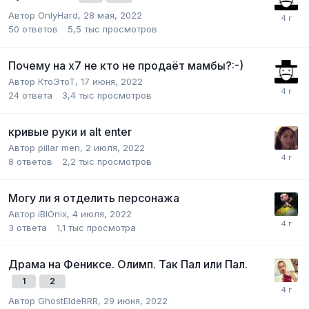
Автор
OnlyHard
,
28 мая, 2022
50
ответов
5,5 тыс
просмотров
Почему на х7 не кто не продаёт мамбы?:-)
Автор
КтоЭтоТ
,
17 июня, 2022
24
ответа
3,4 тыс
просмотров
кривые руки и alt enter
Автор
pillar men
,
2 июля, 2022
8
ответов
2,2 тыс
просмотров
Могу ли я отделить персонажа
Автор
iBIOnix
,
4 июля, 2022
3
ответа
1,1 тыс
просмотра
Драма на Фениксе. Олимп. Так Пал или Пал.
1
2
Автор
GhostEldeRRR
,
29 июня, 2022