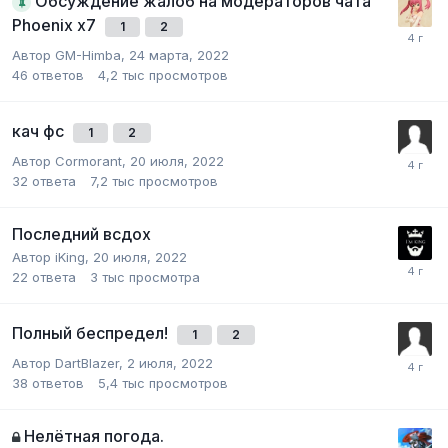
Обсуждение жалоб на модераторов чата
Phoenix x7
1
2
Автор
GM-Himba
,
24 марта, 2022
46
ответов
4,2 тыс
просмотров
кач фс
1
2
Автор
Cormorant
,
20 июля, 2022
32
ответа
7,2 тыс
просмотров
Последний всдох
Автор
iKing
,
20 июля, 2022
22
ответа
3 тыс
просмотра
Полный беспредел!
1
2
Автор
DartBlazer
,
2 июля, 2022
38
ответов
5,4 тыс
просмотров
Нелётная погода.