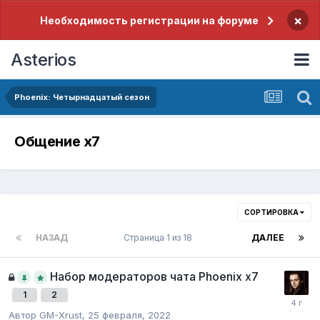
×
Необходимость регистрации на форуме
Asterios
Phoenix: Четырнадцатый сезон
Общение x7
СОРТИРОВКА
НАЗАД
Страница 1 из 18
ДАЛЕЕ
Набор модераторов чата Phoenix x7
1
2
Автор
GM-Xrust
,
25 февраля, 2022