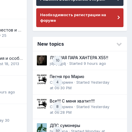
Необходимость регистрации на
форуме
Перевод всех квестов и диалогов
 25
New topics
ЛУЧШАЯ ПАРА ХАНТЕРА Х55!!
Основные отличия и особенности серверов комплекса
10
jdjdjfjgjdj
· Started
9 hours ago
t 18, 2013
Песня про Марио
СенЖермен
4
· Started
Yesterday
at 06:30 PM
ours ago
Все!!! С меня хватит!!!
СенЖермен
8
· Started
Yesterday
at 06:28 PM
ay 30
ДПС сумонеры
hurricana
32
· Started
Monday at