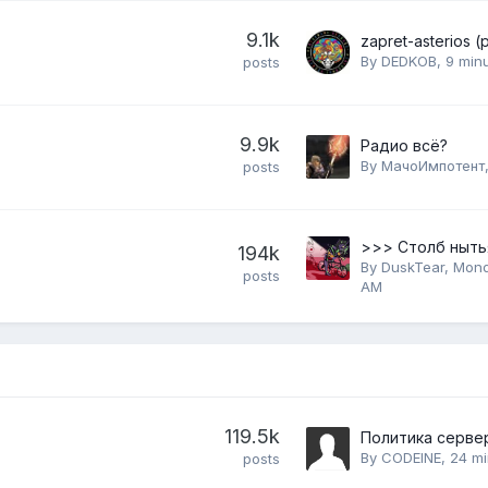
9.1k
By
DEDKOB
,
9 min
posts
9.9k
Радио всё?
By
МачоИмпотент
posts
>>> Столб ныть
194k
By
DuskTear
,
Mond
posts
AM
119.5k
By
CODEINE
,
24 mi
posts