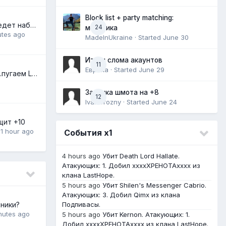
Block list + party matching:
Клан LastHope ведет набор!
24
механика
utes ago
MadeInUkraine
· Started
June 30
Итоги слома акаунтов
11
Еврика
· Started
June 29
Бегаем по миру...пугаем LastHope(осада 15.03.2026)
Заточка шмота на +8
12
IvanGrozny
· Started
June 24
щит +10
,
1 hour ago
События х1
4 hours ago
Убит Death Lord Hallate.
Атакующих: 1. Добил ххххХРЕНОТАхххх из
клана LastHope.
5 hours ago
Убит Shilen's Messenger Cabrio.
Атакующих: 3. Добил Qimx из клана
ники?
Подпивасы.
nutes ago
5 hours ago
Убит Kernon. Атакующих: 1.
Добил ххххХРЕНОТАхххх из клана LastHope.