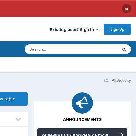
×
Sign Up
Existing user? Sign In
All Activity
ew topic
ANNOUNCEMENTS
Решение ВСЕХ проблем с игрой!