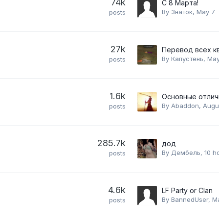
74k
С 8 Марта!
By
Знаток
,
May 7
posts
27k
By
Капустень
,
May
posts
1.6k
By
Abaddon
,
Augus
posts
285.7k
дод
By
Дембель
,
10 h
posts
4.6k
LF Party or Clan
By
BannedUser
,
M
posts