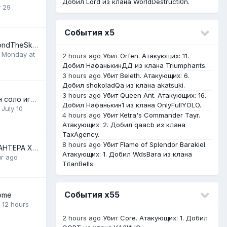
Добил Lord из клана WorldDestructi0n.
y 29
События х5
Поминки по BeyondTheSky и по клану TheHeroes
,
Monday at
2 hours ago
Убит Orfen. Атакующих: 11.
Добил НафанькинДД из клана Triumphants.
3 hours ago
Убит Beleth. Атакующих: 6.
Добил shokoladQa из клана akatsuki.
3 hours ago
Убит Queen Ant. Атакующих: 16.
TheHeroes - клан соло игроков :)
Добил Нафанькин1 из клана OnlyFullYOLO.
,
July 10
4 hours ago
Убит Ketra's Commander Tayr.
Атакующих: 2. Добил qaacb из клана
TaxAgency.
8 hours ago
Убит Flame of Splendor Barakiel.
ЛУЧШАЯ ПАРА ХАНТЕРА Х55!!
Атакующих: 1. Добил WdsBara из клана
ur ago
TitanBells.
События х55
come
,
12 hours
2 hours ago
Убит Core. Атакующих: 1. Добил