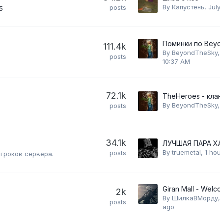
By
Капустень
,
Jul
posts
5
111.4k
By
BeyondTheSky
posts
10:37 AM
72.1k
By
BeyondTheSky
posts
34.1k
By
truemetal
,
1 ho
posts
игроков сервера.
Giran Mall - Wel
2k
By
ШилкаВМорду
posts
ago