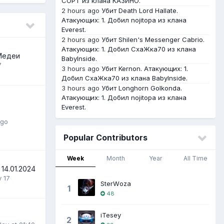
COPT из клана КАЗИНО.
2 hours ago
Убит Death Lord Hallate.
Атакующих: 1. Добил nojitopa из клана
Everest.
2 hours ago
Убит Shilen's Messenger Cabrio.
Атакующих: 1. Добил СхаЖка70 из клана
Медеи
BabyInside.
7
3 hours ago
Убит Kernon. Атакующих: 1.
Добил СхаЖка70 из клана BabyInside.
3 hours ago
Убит Longhorn Golkonda.
Атакующих: 1. Добил nojitopa из клана
Everest.
ago
Popular Contributors
Week
Month
Year
All Time
14.01.2024
y 17
StеrWоzа
1
48
iTesey
2