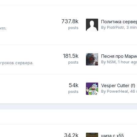
737.8k
By
PiotrPiotr
,
3 min
posts
тп.
181.5k
Песня про Мари
By
NSM
,
1 hour ag
posts
игроков сервера.
54k
By
PowerHeal
,
46 
posts
34.2k
шиза с х55