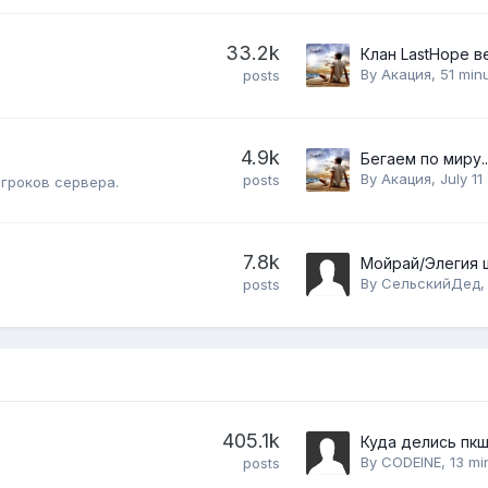
33.2k
By
Акация
,
51 min
posts
4.9k
By
Акация
,
July 11
posts
игроков сервера.
7.8k
Мойрай/Элегия 
By
СельскийДед
posts
405.1k
Куда делись пкш
By
CODEINE
,
13 mi
posts