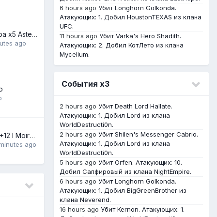
6 hours ago
Убит Longhorn Golkonda.
Атакующих: 1. Добил HoustonTEXAS из клана
UFC.
Политика сервера x5 Asterios [Part 91]
11 hours ago
Убит Varka's Hero Shadith.
utes ago
Атакующих: 2. Добил КотЛето из клана
Mycelium.
События х3
о
o
2 hours ago
Убит Death Lord Hallate.
Атакующих: 1. Добил Lord из клана
WorldDestructi0n.
2 hours ago
Убит Shilen's Messenger Cabrio.
Vesper Cutter (f) +12 l Moirai +6 L set
Атакующих: 1. Добил Lord из клана
minutes ago
WorldDestructi0n.
5 hours ago
Убит Orfen. Атакующих: 10.
Добил Сапфировый из клана NightEmpire.
6 hours ago
Убит Longhorn Golkonda.
Атакующих: 1. Добил BigGreenBrother из
клана Neverend.
16 hours ago
Убит Kernon. Атакующих: 1.