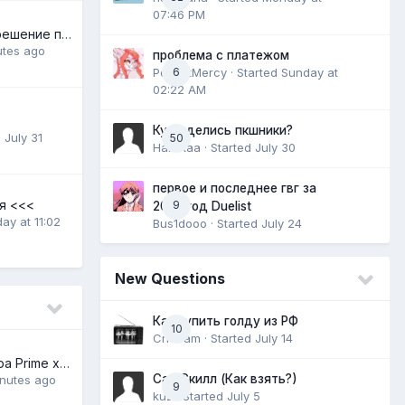
07:46 PM
zapret-asterios (решение проблем со входом в игру)
utes ago
проблема с платежом
PocketMercy
6
· Started
Sunday at
02:22 AM
Куда делись пкшники?
,
July 31
50
Harukaa
· Started
July 30
первое и последнее гвг за
я <<<
9
2025 год Duelist
ay at 11:02
Bus1dooo
· Started
July 24
New Questions
Как купить голду из РФ
10
CriTeam
· Started
July 14
Политика сервера Prime x1 Part 13
Саб Скилл (Как взять?)
nutes ago
9
kuz
· Started
July 5