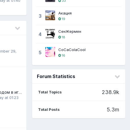
ay at 01:40
33
Акация
3
19
СенЖермен
4
18
CoCaColaCool
mber 29,
5
16
Forum Statistics
238.9k
проблемы со входом в игру
Total Topics
ay at 01:23
5.3m
Total Posts