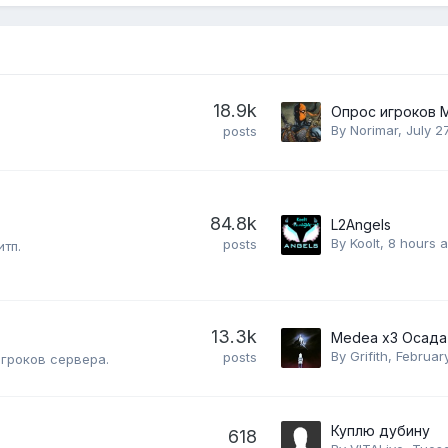
18.9k
Опрос игроков 
By
Norimar
,
July 2
posts
84.8k
L2Angels
By
Koolt
,
8 hours 
posts
тп.
13.3k
Medea x3 Осада 
By
Grifith
,
Februar
posts
игроков сервера.
Куплю дубину
618