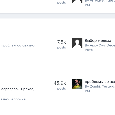
By
VITALive
,
Tuesd
posts
PM
Выбор железа
7.5k
 проблем со связью,
By
АмонСул
,
Dece
posts
2025
45.9k
By
Zombi
,
Yesterd
posts
 серверов
Прочее
PM
язью, и прочие