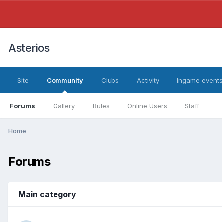
Asterios
Site
Community
Clubs
Activity
Ingame event
Forums
Gallery
Rules
Online Users
Staff
Home
Forums
Main category