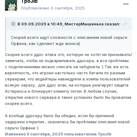
TpoJlb
Опубликовано
9 сентября, 2025
В 09.09.2025 в 10:49,
МистерМышенька
сказал:
Скорей всего идут сложности с описанием новой серьги
Орфена, как сделают жди анонса)
Скорее всего ддос атака это, которую не хотят ни признавать/
замечать, чтобы не подкармливать ддосера, а все проблемы
с подключениями можно списать на чебурнеты :) Так же есть
вероятность, что игроки настолько часто бегали по разным
серверам, что апдейтеры навнедряли в компы пользователей
всякую заразу, для ддос атак, на которые реагирует защита
Астериоса и блокирует клиенту логин. В любом случае,
открытие нового сервера в таких условиях было бы провалом
скорее всего.
А вообще ддосеру было бы обидно, если бы причиной
задержки открытия , оказалась бы проблемы описания новой
серьги Орфена :)
Изменено
9 сентября, 2025
пользователем TpoJlb