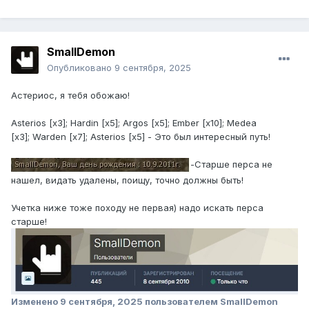
SmallDemon
Опубликовано
9 сентября, 2025
Астериос, я тебя обожаю!
Asterios [x3]; Hardin [x5]; Argos [x5]; Ember [x10]; Medea
[x3]; Warden [x7]; Asterios [x5] - Это был интересный путь!
-Старше перса не
нашел, видать удалены, поищу, точно должны быть!
Учетка ниже тоже походу не первая) надо искать перса
старше!
Изменено
9 сентября, 2025
пользователем SmallDemon