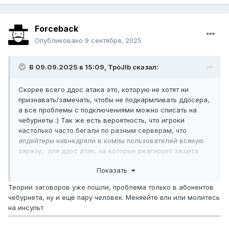
Forceback
Опубликовано
9 сентября, 2025
В 09.09.2025 в 15:09,
TpoJlb
сказал:
Скорее всего ддос атака это, которую не хотят ни
признавать/замечать, чтобы не подкармливать ддосера,
а все проблемы с подключениями можно списать на
чебурнеты :) Так же есть вероятность, что игроки
настолько часто бегали по разным серверам, что
апдейтеры навнедряли в компы пользователей всякую
заразу, для ддос атак, на которые реагирует защита
Астериоса и блокирует клиенту логин. В любом случае,
Показать
открытие нового сервера в таких условиях было бы
провалом скорее всего.
Теории заговоров уже пошли, проблема только в абонентов
чебурнета, ну и еще пару человек. Меняейте впн или молитесь
А вообще ддосеру было бы обидно, если бы причиной
на инсульт
задержки открытия , оказалась бы проблемы описания
новой серьги Орфена :)