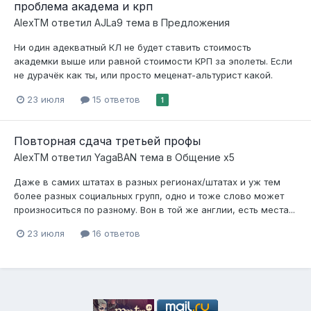
проблема академа и крп
AlexTM
ответил
AJLa9
тема в
Предложения
Ни один адекватный КЛ не будет ставить стоимость
академки выше или равной стоимости КРП за эполеты. Если
не дурачёк как ты, или просто меценат-альтурист какой.
23 июля
15 ответов
1
Повторная сдача третьей профы
AlexTM
ответил
YagaBAN
тема в
Общение x5
Даже в самих штатах в разных регионах/штатах и уж тем
более разных социальных групп, одно и тоже слово может
произноситься по разному. Вон в той же англии, есть места...
23 июля
16 ответов