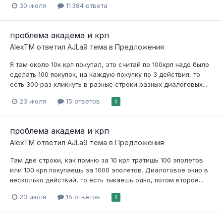
30 июля
11 384 ответа
проблема академа и крп
AlexTM
ответил
AJLa9
тема в
Предложения
Я там около 10к крп покупал, это считай по 100крп надо было
сделать 100 покупок, на каждую покупку по 3 действия, то
есть 300 раз кликнуть в разные строки разных диалоговых...
23 июля
15 ответов
1
проблема академа и крп
AlexTM
ответил
AJLa9
тема в
Предложения
Там две строки, как помню за 10 крп тратишь 100 эполетов
или 100 крп покупаешь за 1000 эполетов. Диалоговое окно в
несколько действий, то есть тыкаешь одно, потом второе...
23 июля
15 ответов
1