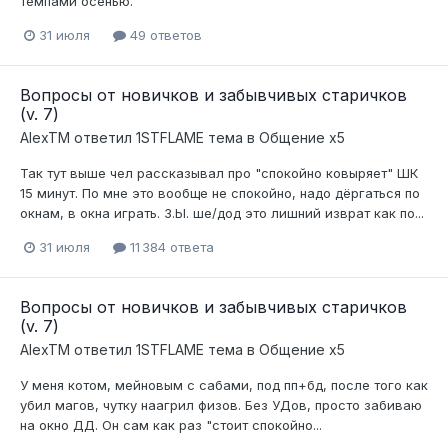
темпами осенью.
31 июля
49 ответов
Вопросы от новичков и забывчивых старичков
(v. 7)
AlexTM
ответил
1STFLAME
тема в
Общение x5
Так тут выше чел рассказывал про "спокойно ковыряет" ШК
15 минут. По мне это вообще не спокойно, надо дёргаться по
окнам, в окна играть. З.Ы. ше/дод это лишний изврат как по...
31 июля
11 384 ответа
Вопросы от новичков и забывчивых старичков
(v. 7)
AlexTM
ответил
1STFLAME
тема в
Общение x5
У меня котом, мейновым с сабами, под пп+бд, после того как
убил магов, чутку наагрил физов. Без УДов, просто забиваю
на окно ДД. Он сам как раз "стоит спокойно...