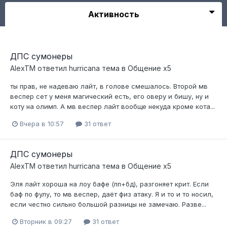
Активность
ДПС сумонеры
AlexTM
ответил
hurricana
тема в
Общение x5
ты прав, не надеваю лайт, в голове смешалось. Второй мв
веспер сет у меня магический есть, его оверу и бишу, ну и
коту на олимп. А мв веспер лайт вообще некуда кроме кота...
Вчера в 10:57
31 ответ
ДПС сумонеры
AlexTM
ответил
hurricana
тема в
Общение x5
Эля лайт хороша на лоу бафе (пп+бд), разгоняет крит. Если
баф по фулу, то мв веспер, даёт физ атаку. Я и то и то носил,
если честно сильно большой разницы не замечаю. Разве...
Вторник в 09:27
31 ответ