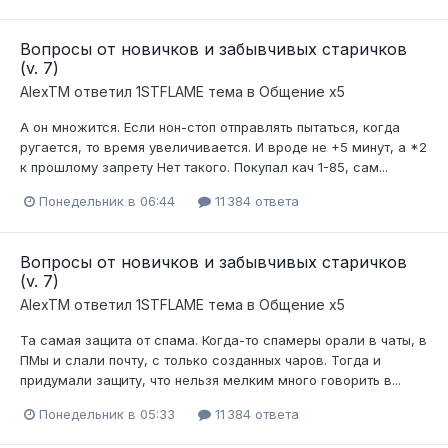
Вопросы от новичков и забывчивых старичков
(v. 7)
AlexTM
ответил
1STFLAME
тема в
Общение x5
А он множится. Если нон-стоп отправлять пытаться, когда
ругается, то время увеличивается. И вроде не +5 минут, а *2
к прошлому запрету Нет такого. Покупал кач 1-85, сам...
Понедельник в 06:44
11 384 ответа
Вопросы от новичков и забывчивых старичков
(v. 7)
AlexTM
ответил
1STFLAME
тема в
Общение x5
Та самая защита от спама. Когда-то спамеры орали в чаты, в
ПМы и слали почту, с только созданных чаров. Тогда и
придумали защиту, что нельзя мелким много говорить в...
Понедельник в 05:33
11 384 ответа