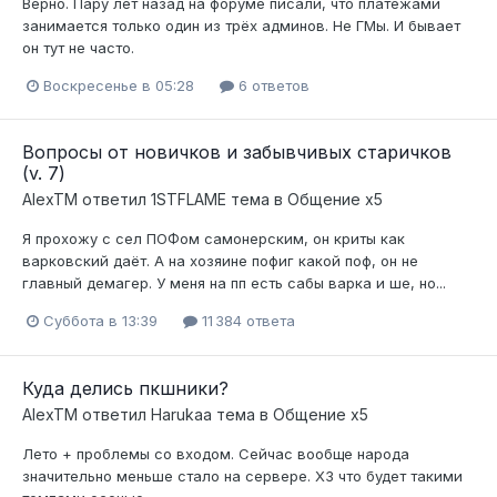
Верно. Пару лет назад на форуме писали, что платежами
занимается только один из трёх админов. Не ГМы. И бывает
он тут не часто.
Воскресенье в 05:28
6 ответов
Вопросы от новичков и забывчивых старичков
(v. 7)
AlexTM
ответил
1STFLAME
тема в
Общение x5
Я прохожу с сел ПОФом самонерским, он криты как
варковский даёт. А на хозяине пофиг какой поф, он не
главный демагер. У меня на пп есть сабы варка и ше, но...
Суббота в 13:39
11 384 ответа
Куда делись пкшники?
AlexTM
ответил
Harukaa
тема в
Общение x5
Лето + проблемы со входом. Сейчас вообще народа
значительно меньше стало на сервере. ХЗ что будет такими