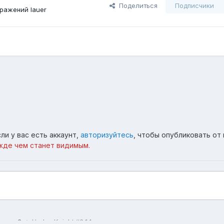
Поделиться
Подписчики
ражений lauer
ли у вас есть аккаунт,
авторизуйтесь
, чтобы опубликовать от 
жде чем станет видимым.
царь 6
Hedge Knight #6 14