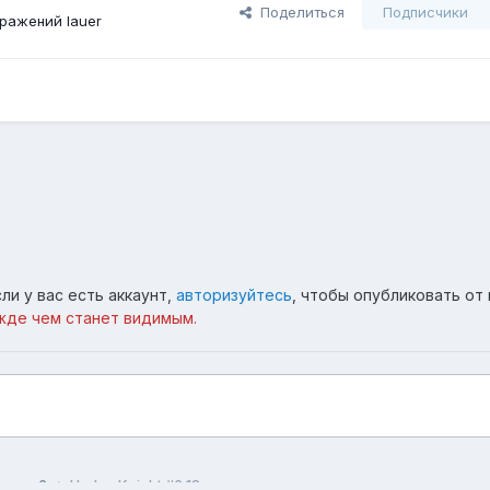
Поделиться
Подписчики
ражений lauer
ли у вас есть аккаунт,
авторизуйтесь
, чтобы опубликовать от 
жде чем станет видимым.
царь 6
Hedge Knight #6 18