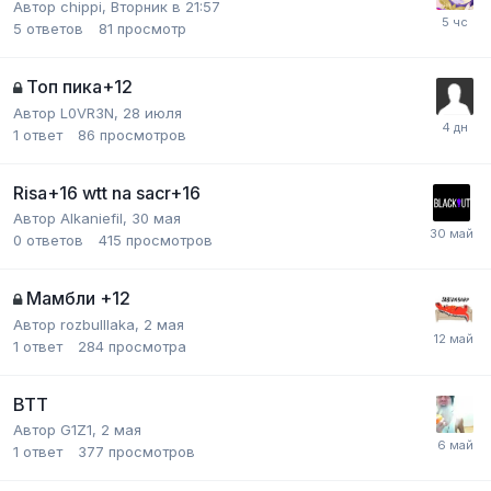
Автор
chippi
,
Вторник в 21:57
5
ответов
81
просмотр
Топ пика+12
Автор
L0VR3N
,
28 июля
1
ответ
86
просмотров
Risa+16 wtt na sacr+16
Автор
Alkaniefil
,
30 мая
0
ответов
415
просмотров
Мамбли +12
Автор
rozbulllaka
,
2 мая
1
ответ
284
просмотра
ВТТ
Автор
G1Z1
,
2 мая
1
ответ
377
просмотров