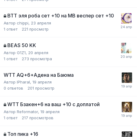
ВТТ эля роба сет +10 на МВ веспер сет +10
Автор
chippi
,
23 апреля
1
ответ
221
просмотр
BEAS 50 KK
Автор
G1Z1
,
20 апреля
1
ответ
273
просмотра
WTT AQ+6+Адена на Баюма
Автор
lPharal
,
19 апреля
0
ответов
201
просмотр
WTT Бзакен+6 на ваш +10 с доплатой
Автор
Reformator
,
19 апреля
1
ответ
217
просмотров
Топ пика +16