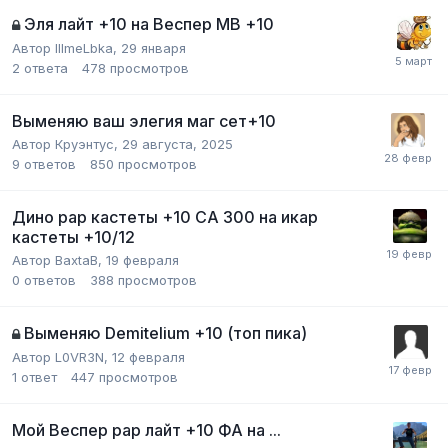
Эля лайт +10 на Веспер МВ +10
Автор
IIImeLbka
,
29 января
2
ответа
478
просмотров
Выменяю ваш элегия маг сет+10
Автор
Круэнтус
,
29 августа, 2025
9
ответов
850
просмотров
Дино рар кастеты +10 СА 300 на икар
кастеты +10/12
Автор
BaxtaB
,
19 февраля
0
ответов
388
просмотров
Выменяю Demitelium +10 (топ пика)
Автор
L0VR3N
,
12 февраля
1
ответ
447
просмотров
Мой Веспер рар лайт +10 ФА на ...