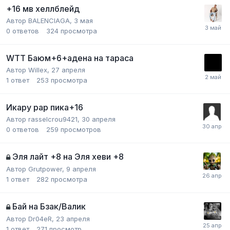
+16 мв хеллблейд
Автор
BALENCIAGA
,
3 мая
0
ответов
324
просмотра
WTT Баюм+6+адена на тараса
Автор
Willex
,
27 апреля
1
ответ
253
просмотра
Икару рар пика+16
Автор
rasselcrou9421
,
30 апреля
0
ответов
259
просмотров
Эля лайт +8 на Эля хеви +8
Автор
Grutpower
,
9 апреля
1
ответ
282
просмотра
Бай на Бзак/Валик
Автор
Dr04eR
,
23 апреля
1
ответ
271
просмотр