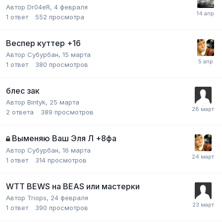
Автор
Dr04eR
,
4 февраля
1
ответ
552
просмотра
Веспер куттер +16
Автор
Субурбан
,
15 марта
1
ответ
380
просмотров
блес зак
Автор
Bintyk
,
25 марта
2
ответа
389
просмотров
Выменяю Ваш Эля Л +8фа
Автор
Субурбан
,
16 марта
1
ответ
314
просмотров
WTT BEWS на BEAS или мастерки
Автор
Triops
,
24 февраля
1
ответ
390
просмотров