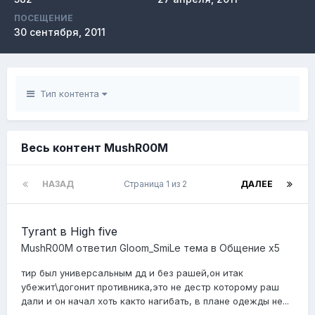
ПОСЕЩЕНИЕ
30 сентября, 2011
Тип контента
Весь контент MushR00M
НАЗАД
Страница 1 из 2
ДАЛЕЕ
Tyrant в High five
MushR00M
ответил
Gloom_SmiLe
тема в
Общение x5
тир был универсальным дд и без рашей,он итак
убежит\догонит противника,это не дестр которому раш
дали и он начал хоть както нагибать, в плане одежды не...