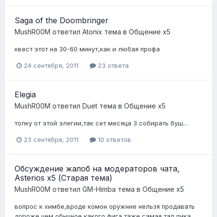
Saga of the Doombringer
MushR00M
ответил
Atonix
тема в
Общение x5
квест этот на 30-60 минут,как и любая профа
24 сентября, 2011
23 ответа
Elegia
MushR00M
ответил
Duet
тема в
Общение x5
толку от этой элегии,так сет месяца 3 собирать буш...
23 сентября, 2011
10 ответов
Обсуждение жалоб на модераторов чата,
Asterios х5 (Старая тема)
MushR00M
ответил
GM-Himba
тема в
Общение x5
вопрос к химбе,вроде комон оружние нельзя продавать
дороже чем обычное,какого фига таже самая тал пика