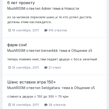
6 лет проекту
MushR00M
ответил
Admin
тема в
Новости
из за нытиков порезали шанс,и те кто успел достать
должны этим наслаждатся..
19 сентября, 2011
410 ответов
фарм сои!
MushR00M
ответил
berserkkk
тема в
Общение x5
теперь помимо книг,там падает двурук с боса зачетный
19 сентября, 2011
21 ответ
Шанс вставки атра 150+
MushR00M
ответил
Seldgahara.
тема в
Общение x5
ставил в двурук с 150 до 300 = 70 кри
18 сентября, 2011
38 ответов