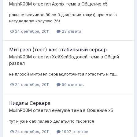
MushR00M
ответил
Atonix
тема в
Общение x5
раньше вкачивал 80 за 3 дня(залив тащит),щас этого
нету,неделю колупаю 76)
24 сентября, 2011
23 ответа
Митраел (тест) как стабильный сервер
MushR00M
ответил
ХейХейВодолей
тема в
Общий
раздел
не плохой митраел сервак,поточится потестить и тд....
24 сентября, 2011
50 ответов
Кидалы Сервера
MushR00M
ответил
everyme
тема в
Общение x5
тут и уже саб палево делать,что творится
24 сентября, 2011
1 997 ответов