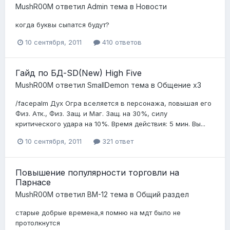
MushR00M
ответил
Admin
тема в
Новости
когда буквы сыпатся будут?
10 сентября, 2011
410 ответов
Гайд по БД-SD(New) High Five
MushR00M
ответил
SmallDemon
тема в
Общение x3
/facepalm Дух Огра вселяется в персонажа, повышая его
Физ. Атк., Физ. Защ. и Маг. Защ. на 30%, силу
критического удара на 10%. Время действия: 5 мин. Вы...
10 сентября, 2011
321 ответ
Повышение популярности торговли на
Парнасе
MushR00M
ответил
BM-12
тема в
Общий раздел
старые добрые времена,я помню на мдт было не
протолкнутся