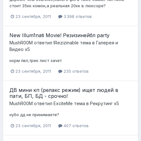
стоит 35кк комон,а реальная 20кк в люксоре?
23 сентября, 2011
3 398 ответов
New Illum1nati Movie! Резизинейбл party
MushR00M
ответил
lRezizinable
тема в
Галерея и
Видео x5
норм пвп,трек лист зачет
23 сентября, 2011
235 ответов
ДВ мини кп (релакс режим) ищет людей в
пати, БП, БД - срочно!
MushR00M
ответил
ExciteMe
тема в
Рекрутинг x5
нубо дд не принимаете?
23 сентября, 2011
407 ответов