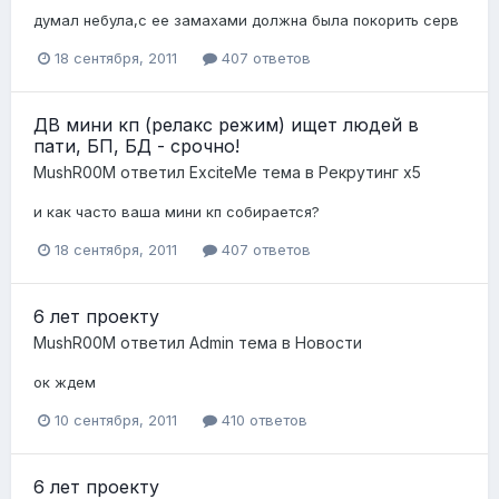
думал небула,с ее замахами должна была покорить серв
18 сентября, 2011
407 ответов
ДВ мини кп (релакс режим) ищет людей в
пати, БП, БД - срочно!
MushR00M
ответил
ExciteMe
тема в
Рекрутинг x5
и как часто ваша мини кп собирается?
18 сентября, 2011
407 ответов
6 лет проекту
MushR00M
ответил
Admin
тема в
Новости
ок ждем
10 сентября, 2011
410 ответов
6 лет проекту