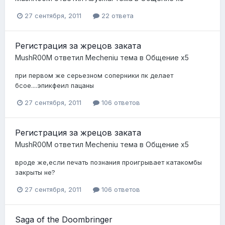
27 сентября, 2011
22 ответа
Регистрация за жрецов заката
MushR00M
ответил
Mecheniu
тема в
Общение x5
при первом же серьезном соперники пк делает
бсое....эпикфеил пацаны
27 сентября, 2011
106 ответов
Регистрация за жрецов заката
MushR00M
ответил
Mecheniu
тема в
Общение x5
вроде же,если печать познания проигрывает катакомбы
закрыты не?
27 сентября, 2011
106 ответов
Saga of the Doombringer