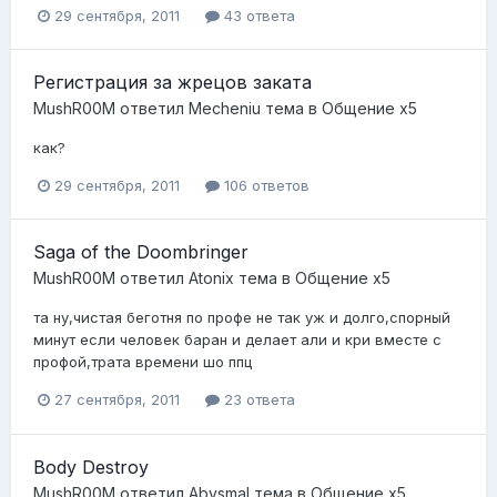
29 сентября, 2011
43 ответа
Регистрация за жрецов заката
MushR00M
ответил
Mecheniu
тема в
Общение x5
как?
29 сентября, 2011
106 ответов
Saga of the Doombringer
MushR00M
ответил
Atonix
тема в
Общение x5
та ну,чистая беготня по профе не так уж и долго,спорный
минут если человек баран и делает али и кри вместе с
профой,трата времени шо ппц
27 сентября, 2011
23 ответа
Body Destroy
MushR00M
ответил
Abysmal
тема в
Общение x5