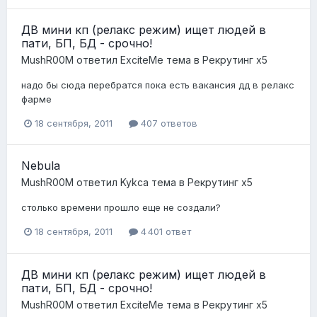
ДВ мини кп (релакс режим) ищет людей в
пати, БП, БД - срочно!
MushR00M
ответил
ExciteMe
тема в
Рекрутинг x5
надо бы сюда перебратся пока есть вакансия дд в релакс
фарме
18 сентября, 2011
407 ответов
Nebula
MushR00M
ответил
Kykca
тема в
Рекрутинг x5
столько времени прошло еще не создали?
18 сентября, 2011
4 401 ответ
ДВ мини кп (релакс режим) ищет людей в
пати, БП, БД - срочно!
MushR00M
ответил
ExciteMe
тема в
Рекрутинг x5