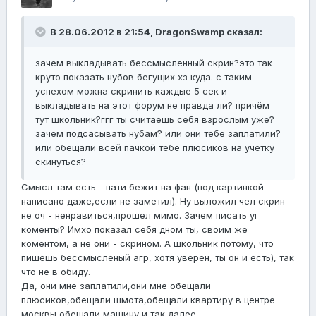
В 28.06.2012 в 21:54, DragonSwamp сказал:
зачем выкладывать бессмысленный скрин?это так
круто показать нубов бегущих хз куда. с таким
успехом можна скринить каждые 5 сек и
выкладывать на этот форум не правда ли? причём
тут школьник?ггг ты считаешь себя взрослым уже?
зачем подсасывать нубам? или они тебе заплатили?
или обещали всей пачкой тебе плюсиков на учётку
скинуться?
Смысл там есть - пати бежит на фан (под картинкой
написано даже,если не заметил). Ну выложил чел скрин
не оч - ненравиться,прошел мимо. Зачем писать уг
коменты? Имхо показал себя дном ты, своим же
коментом, а не они - скрином. А школьник потому, что
пишешь бессмысленый агр, хотя уверен, ты он и есть), так
что не в обиду.
Да, они мне заплатили,они мне обещали
плюсиков,обещали шмота,обещали квартиру в центре
москвы,обещали машину и так далее.