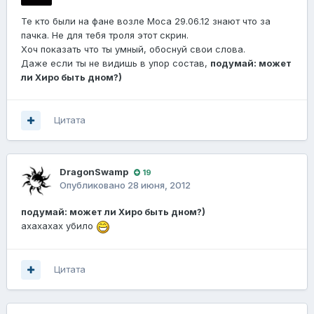
Те кто были на фане возле Моса 29.06.12 знают что за
пачка. Не для тебя троля этот скрин.
Хоч показать что ты умный, обоснуй свои слова.
Даже если ты не видишь в упор состав,
подумай: может
ли Хиро быть дном?)
Цитата
DragonSwamp
19
Опубликовано
28 июня, 2012
подумай: может ли Хиро быть дном?)
ахахахах убило
Цитата