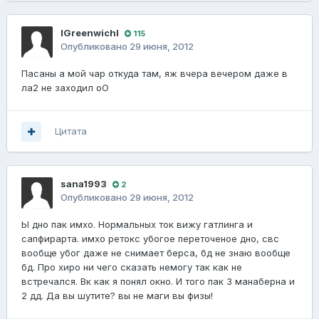
lGreenwichl
115
Опубликовано
29 июня, 2012
Пасаны а мой чар откуда там, яж вчера вечером даже в
ла2 не заходил оО
Цитата
sana1993
2
Опубликовано
29 июня, 2012
Ы дно пак имхо. Нормальных ток вижу гатлинга и
сапфирарта. имхо ретокс убогое переточеное дно, свс
вообще убог даже не снимает берса, бд не знаю вообще
бд. Про хиро ни чего сказать немогу так как не
встречался. Вк как я понял окно. И того пак 3 манаберна и
2 дд. Да вы шутите? вы не маги вы физы!