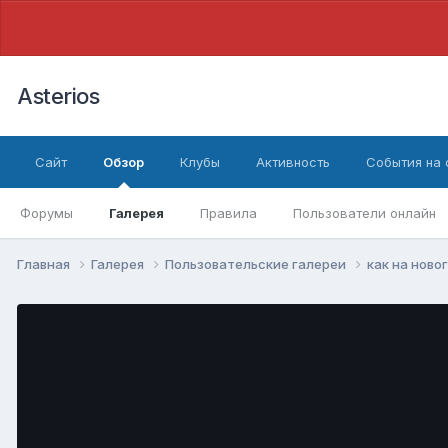
Asterios
Сайт
Обзор
Клубы
Активность
События на
Форумы
Галерея
Правила
Пользователи онлайн
Главная
Галерея
Пользовательские галереи
как на ново