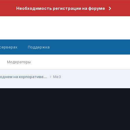
Необходимость регистрации на форуме
 серверах
Поддержка
Модераторы
годнем на корпоративе....
Me3