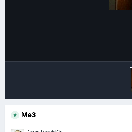
Me3
Автор
MaterialGirl