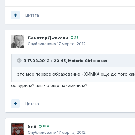
Цитата
СенаторДжексон
25
Опубликовано
17 марта, 2012
В 17.03.2012 в 20:45, MaterialGirl сказал:
это мое первое образование - ХИМКА еще до того ка
её курили? или чё еще нахимичили?
Цитата
SnS
189
Опубликовано
17 марта, 2012