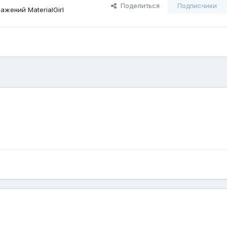
Поделиться
Подписчики
жений MaterialGirl