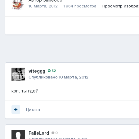
10 марта, 2012
1 964 просмотра
Просмотр изобра
viteggg
52
Опубликовано
10 марта, 2012
кэп, ты где?
Цитата
FalleLord
0
Опубликовано
11 марта, 2012