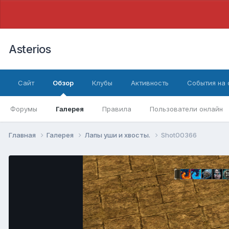
Asterios
Сайт
Обзор
Клубы
Активность
События на
Форумы
Галерея
Правила
Пользователи онлайн
Главная
Галерея
Лапы уши и хвосты.
Shot00366