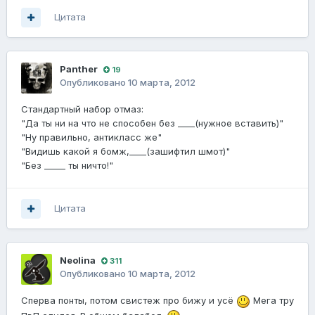
Цитата
Panther
19
Опубликовано
10 марта, 2012
Стандартный набор отмаз:
"Да ты ни на что не способен без ____(нужное вставить)"
"Ну правильно, антикласс же"
"Видишь какой я бомж,____(зашифтил шмот)"
"Без _____ ты ничто!"
Цитата
Neolina
311
Опубликовано
10 марта, 2012
Сперва понты, потом свистеж про бижу и усё
Мега тру