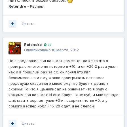
ПвП слился. В общем балабол.
Retendre
- Респект!
Цитата
Retendre
22
Опубликовано
10 марта, 2012
Не я предложил пвп на шмот заметьте, даже то что я
проиграю многого не потеряю я +10, а он +20 2 раза упал
как и в прошлый раз за сх, он понял что пвп
безсмысленно и ему жалко проигрывать сет после
предедуще сказанного мною ему что будет + фрапс +
скрины! То что я ща написал не означает что я буду с
каждым пвп на шмот! И еще Капут - я не нуб, и мне не надо
шифтавать ворпал туник +0 и говорить что ты +0, а у
сомого веспер нобл +15-20 одет, я не слепой!
Цитата