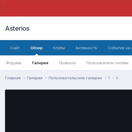
Asterios
Сайт
Обзор
Клубы
Активность
События на
Форумы
Галерея
Правила
Пользователи онлайн
Главная
Галерея
Пользовательские галереи
1
X