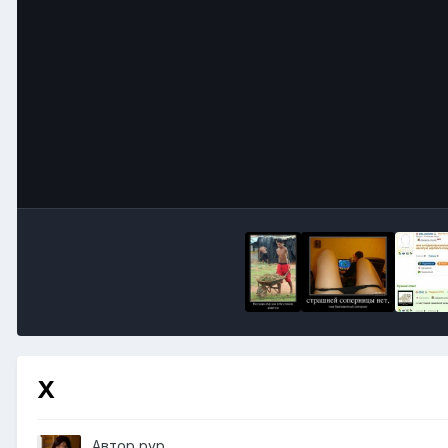
X
Автор
pvp