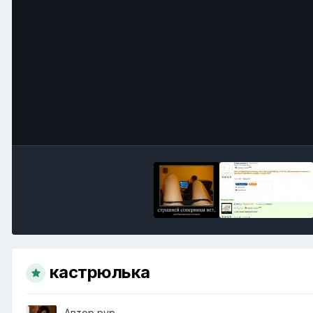
кастрюлька
Автор
pvp