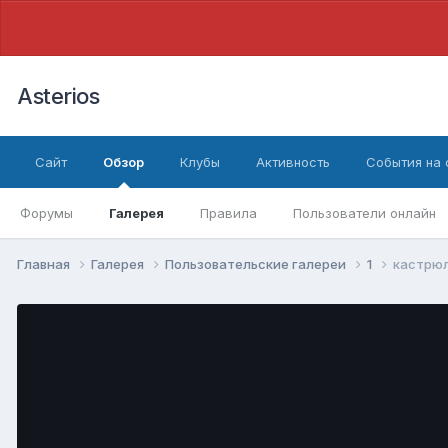
Asterios
Сайт
Обзор
Клубы
Активность
События на
Форумы
Галерея
Правила
Пользователи онлайн
Главная
Галерея
Пользовательские галереи
1
кастрю