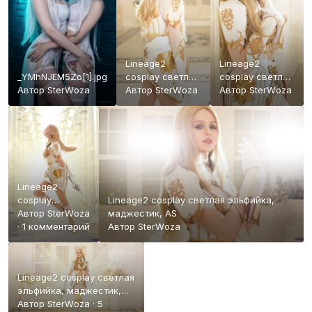
Lineage2
Lineage2
_YMhNJEM5Zo[1].jpg
cosplay светлая
cosplay светлая
Автор
StеrWоzа
эльфийка,
Автор
StеrWоzа
эльфийка,
Автор
StеrWоzа
маджестик, АS
маджестик, АS
Lineage2
cosplay
Lineage2 cosplay светлая эльфийка,
светлая
Автор
StеrWоzа
маджестик, АS
эльфийка,
·
1 комментарий
Автор
StеrWоzа
маджестик, АS
Lineage2 cosplay светлая
эльфийка, маджестик,
АS
Автор
StеrWоzа
·
5