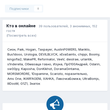
Подписчики
0
Кто в онлайне
39 пользователей
, 3 анонимных, 152
гостя
(Посмотреть всех)
Сион
Paik
Hogan
Taxpayer
AustinP0WERS
Marikto
Bus1dooo
Urologia
DEVILBLVCK
xEvaSaintx
chippi
Boomy
kingofla2
MakePR
Reformator
VeeV
diesIrae
urlantik
s1nderella
Обмазаца говно
Изyна
Пр0100Андрей
Odarin
sw00py
Kaposha
DonKikhot
DoramaGintama
MORSMORDRE
1Dopamine
Scarioto
поразительно
Ams One
lKARFAGENl
ХАНКА
ЛавочкаБомжа
UltraBomjs
lllDooM
G1Z1
Знаток