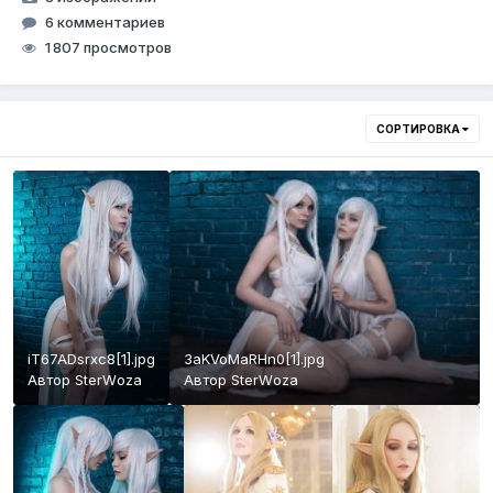
6 комментариев
1 807 просмотров
СОРТИРОВКА
iT67ADsrxc8[1].jpg
3aKVoMaRHn0[1].jpg
Автор
StеrWоzа
Автор
StеrWоzа