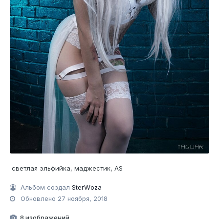
светлая эльфийка, маджестик, АS
Альбом создал
StеrWоzа
Обновлено
27 ноября, 2018
8 изображений