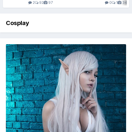
2
92
97
0
1
34
Cosplay