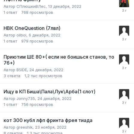
Автор
СПлюшкиВЛес
,
13 декабря, 2022
1
ответ
768
просмотров
НВК OneQuestion (7лвл)
Автор
oilboi
,
6 декабря, 2022
1
ответ
979
просмотров
Приютим ШЕ 80+( если не боишься станов, то
76+)
Автор
BSIDE
,
24 декабря, 2022
3
ответа
1,2 тыс
просмотров
Ищу в КП Биша\Пала\Лук\Арба(1 слот)
Автор
Jonny735
,
24 декабря, 2022
1
ответ
756
просмотров
кот 300 нубл лфп фринта фрея тиада
Автор
greeshik
,
23 ноября, 2022
8
ответов
1,3 тыс
просмотра