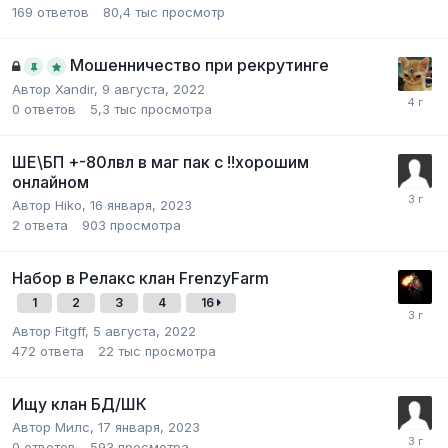
169
ответов
80,4 тыс
просмотр
Мошенничество при рекрутинге
Автор
Xandir
,
9 августа, 2022
0
ответов
5,3 тыс
просмотра
ШЕ\БП +-80лвл в маг пак с !!хорошим
онлайном
Автор
Hiko
,
16 января, 2023
2
ответа
903
просмотра
Набор в Релакс клан FrenzyFarm
1
2
3
4
16
Автор
Fitgff
,
5 августа, 2022
472
ответа
22 тыс
просмотра
Ищу клан БД/ШК
Автор
Милс
,
17 января, 2023
0
ответов
593
просмотра