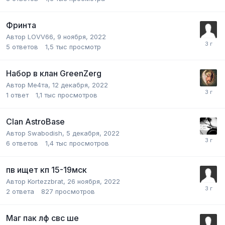
Фринта
Автор
LOVV66
,
9 ноября, 2022
5
ответов
1,5 тыс
просмотр
Набор в клан GreenZerg
Автор
Ме4та
,
12 декабря, 2022
1
ответ
1,1 тыс
просмотров
Clan AstroBase
Автор
Swabodish
,
5 декабря, 2022
6
ответов
1,4 тыс
просмотров
пв ищет кп 15-19мск
Автор
Kortezzbrat
,
26 ноября, 2022
2
ответа
827
просмотров
Маг пак лф свс ше