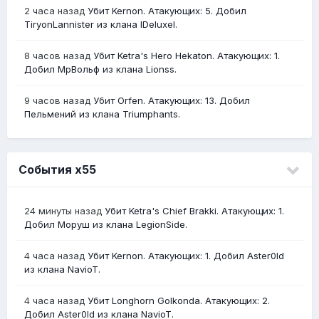
2 часа назад
Убит Kernon. Атакующих: 5. Добил
TiryonLannister из клана lDeluxel.
8 часов назад
Убит Ketra's Hero Hekaton. Атакующих: 1.
Добил МрВольф из клана Lionss.
9 часов назад
Убит Orfen. Атакующих: 13. Добил
Пельмений из клана Triumphants.
События х55
24 минуты назад
Убит Ketra's Chief Brakki. Атакующих: 1.
Добил Моруш из клана LegionSide.
4 часа назад
Убит Kernon. Атакующих: 1. Добил Aster0Id
из клана NavioT.
4 часа назад
Убит Longhorn Golkonda. Атакующих: 2.
Добил Aster0Id из клана NavioT.