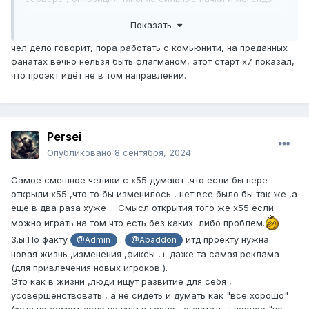
астериоса вернутся. Ради теста может попробуете в
Показать
таком формате открыться . Соло игрокам тут
действительно нравится , но вот пачкам сильно
чел дело говорит, пора работать с комьюнити, на преданных
сложнее.
фанатах вечно нельзя быть флагманом, этот старт х7 показал,
что проэкт идёт не в том направлении.
Persei
Опубликовано
8 сентября, 2024
Самое смешное челики с х55 думают ,что если бы пере
открыли х55 ,что то бы изменилось , нет все было бы так же ,а
еще в два раза хуже ... Смысл открытия того же х55 если
можно играть на том что есть без каких либо проблем.
З.ы По факту
.
итд проекту нужна
@Admin
@Abaddon
новая жизнь ,изменения ,фиксы ,+ даже та самая реклама
(для привлечения новых игроков ).
Это как в жизни ,люди ищут развитие для себя ,
усовершенствовать , а не сидеть и думать как "все хорошо"