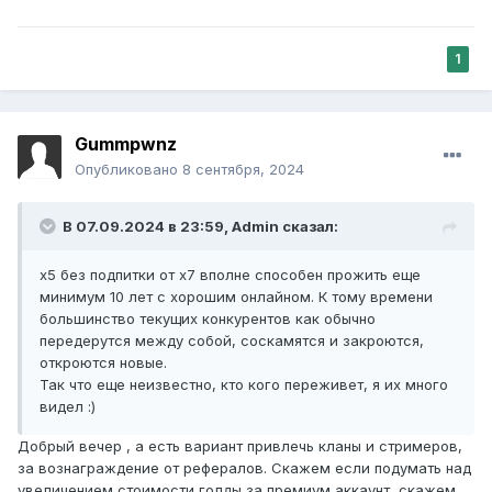
1
Gummpwnz
Опубликовано
8 сентября, 2024
В 07.09.2024 в 23:59,
Admin
сказал:
х5 без подпитки от х7 вполне способен прожить еще
минимум 10 лет с хорошим онлайном. К тому времени
большинство текущих конкурентов как обычно
передерутся между собой, соскамятся и закроются,
откроются новые.
Так что еще неизвестно, кто кого переживет, я их много
видел :)
Добрый вечер , а есть вариант привлечь кланы и стримеров,
за вознаграждение от рефералов. Скажем если подумать над
увеличением стоимости голды за премиум аккаунт, скажем