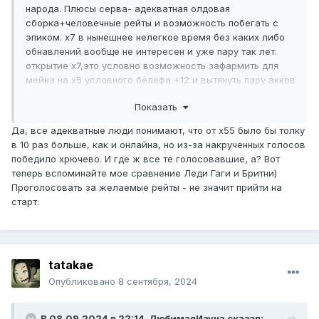
народа. Плюсы серва- адекватная олдовая
сборка+человечные рейты и возможность побегать с
эпиком. х7 в нынешнее нелегкое время без каких либо
обнавлений вообще не интересен и уже пару так лет.
открытие х7,это условно возможность зафармить для
мейна на х5 условного белефа +12 и вытянуть пару акков
для закрытия фреи?)) 83?)
Показать
Да, все адекватные люди понимают, что от х55 было бы толку
в 10 раз больше, как и онлайна, но из-за накрученных голосов
победило хрючево. И где ж все те голосовавшие, а? Вот
теперь вспоминайте мое сравнение Леди Гаги и Бритни)
Проголосовать за желаемые рейты - не значит прийти на
старт.
tatakae
Опубликовано
8 сентября, 2024
В 08.09.2024 в 22:14,
ЛюбимаяИзуна
сказал: