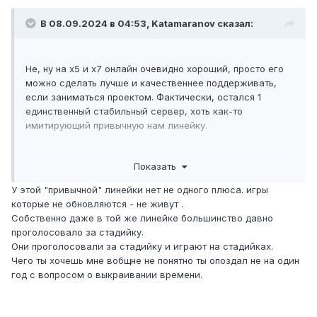
В 08.09.2024 в 04:53,
Katamaranov
сказал:
Не, ну на х5 и х7 онлайн очевидно хороший, просто его
можно сделать лучше и качественнее поддерживать,
если заниматься проектом. Фактически, остался 1
единственный стабильный сервер, хоть как-то
имитирующий привычную нам линейку.
Я понимаю, что энтузиазм со временем проходит и от
Показать
любых проектов устаешь, но хоть немного времени
выкраивать думаю можно найти.
У этой "привычной" линейки нет не одного плюса. игры
которые не обновляются - не живут .
Собственно даже в той же линейке большинство давно
проголосовало за стадийку.
Они проголосовали за стадийку и играют на стадийках.
Чего ты хочешь мне вобщне не понятно ты опоздал не на один
год с вопросом о выкраивании времени.