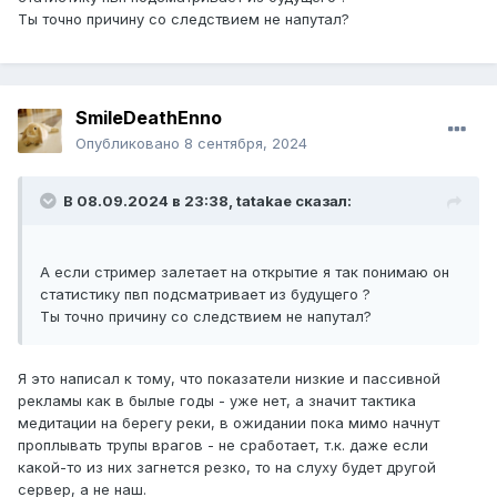
Сейчас показатели следующие, что для таких рейтов
Ты точно причину со следствием не напутал?
очень скромно
Показать контент
SmileDeathEnno
Опубликовано
8 сентября, 2024
В 08.09.2024 в 23:38,
tatakae
сказал:
А если стример залетает на открытие я так понимаю он
статистику пвп подсматривает из будущего ?
Ты точно причину со следствием не напутал?
Я это написал к тому, что показатели низкие и пассивной
рекламы как в былые годы - уже нет, а значит тактика
медитации на берегу реки, в ожидании пока мимо начнут
проплывать трупы врагов - не сработает, т.к. даже если
какой-то из них загнется резко, то на слуху будет другой
сервер, а не наш.