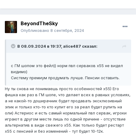
BeyondTheSky
Опубликовано
8 сентября, 2024
В 08.09.2024 в 19:37,
alice487
сказал:
с ГМ шопом это фейл)) норм пвп серваков х55 не видел
видимо)
Систему премиум продумать лучше. Пенсии оставить.
Ну ты снова не понимаешь просто особенностей х55) Его
фишка как раз в ГМ шопе, что делает всех в равных условиях,
а не какой-то доширачник будет продавать эксклюзивный
эпик и только кто-то кто купит его за реал будет рулить на
оли) Астериос и есть самый нормальный пвп сервак, игроки
играют в другом месте лишь по одной причине - отсутствие
альтернатив в виде свежего х55. Как только будет рестарт
х55 с пенсией и без изменений - тут будет 10-12к.