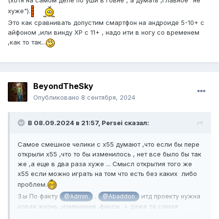
(хотя на самом деле по уши в говне , а думать ,главное "не
хуже").
Это как сравнивать допустим смартфон на андроиде 5-10+ с
айфоном ,или винду ХР с 11+ , надо ити в ногу со временем
,как то так...
BeyondTheSky
Опубликовано
8 сентября, 2024
В 08.09.2024 в 21:57,
Persei
сказал:
Самое смешное челики с х55 думают ,что если бы пере
открыли х55 ,что то бы изменилось , нет все было бы так
же ,а еще в два раза хуже ... Смысл открытия того же
х55 если можно играть на том что есть без каких либо
проблем.
З.ы По факту
.
итд проекту нужна
@Admin
@Abaddon
новая жизнь ,изменения ,фиксы ,+ даже та самая
реклама (для привлечения новых игроков ).