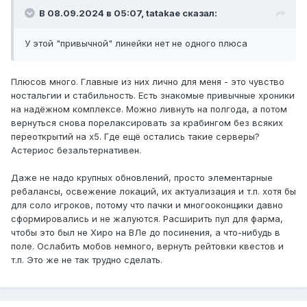
В 08.09.2024 в 05:07,
tatakae
сказал:
У этой "привычной" линейки нет не одного плюса
Плюсов много. Главные из них лично для меня - это чувство
ностальгии и стабильность. Есть знакомые привычные хроники
на надёжном комплексе. Можно ливнуть на полгода, а потом
вернуться снова порелаксировать за крабингом без всяких
переоткрытий на х5. Где ещё остались такие серверы?
Астериос безальтернативен.
Даже не надо крупных обновлений, просто элементарные
ребалансы, освежение локаций, их актуализация и т.п. хотя бы
для соло игроков, потому что пачки и многооконщики давно
сформировались и не жалуются. Расширить пул для фарма,
чтобы это был не Хиро на ВЛе до посинения, а что-нибудь в
поле. Ослабить мобов немного, вернуть рейтовки квестов и
т.п. Это же не так трудно сделать.