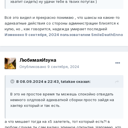
хватит сидеть) ну удачи тебе в твоих потугах )
Всё это видел и прекрасно понимаю , что шансы на какие-то
адекватные действия со стороны администрации близятся к
нулю, но , как говорится, надежда умирает последней
Изменено
9 сентября, 2024
пользователем SmileDeathEnno
ЛюбимаяИзуна
Опубликовано
9 сентября, 2024
В 08.09.2024 в 22:43,
tatakae
сказал:
В это не простое время ты можешь спокойно отведать
немного олдловой адекватной сборки просто зайдя на
хантер который и так есть.
а что мешает тогда на х5 залететь, тот который есть?! в
любом случае ты сам видиш эпичное открытие. Напомню, что