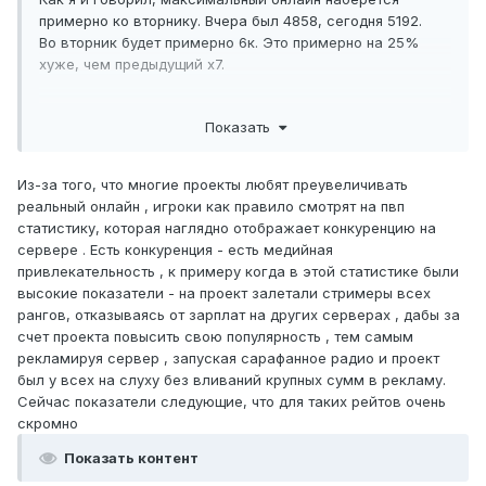
примерно ко вторнику. Вчера был 4858, сегодня 5192.
Во вторник будет примерно 6к.
Это примерно на 25%
хуже, чем предыдущий х7.
Как всегда, просто рассказываю факты, но почему-то у
Показать
некоторых людей это вызывает недоверие и удивление :)
Из-за того, что многие проекты любят преувеличивать
реальный онлайн , игроки как правило смотрят на пвп
статистику, которая наглядно отображает конкуренцию на
сервере . Есть конкуренция - есть медийная
привлекательность , к примеру когда в этой статистике были
высокие показатели - на проект залетали стримеры всех
рангов, отказываясь от зарплат на других серверах , дабы за
счет проекта повысить свою популярность , тем самым
рекламируя сервер , запуская сарафанное радио и проект
был у всех на слуху без вливаний крупных сумм в рекламу.
Сейчас показатели следующие, что для таких рейтов очень
скромно
Показать контент