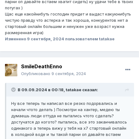
парни оп давайте встаем хватит сидеть) ну удачи тебе в твоих
потугах )
Щас еще какойнибуть господин придет и выдаст какуюнибуть
чистую правду что астерка и так хороша, конкурентов нет а
стартовый онлайн большим и ненужен уже возраст нужна
размеренная игра)
Изменено
9 сентября, 2024
пользователем tatakae
SmileDeathEnno
Опубликовано
9 сентября, 2024
В 09.09.2024 в 00:18,
tatakae
сказал:
Ну все теперь ты написал все резко подорвались и
начали чтото делать ) Посмотри на хантер, медею ты
думаешь люди оттуда не пытались чтото сделать?
достучатся до когото? пытались, все это заканчивалось
одинакого а теперь вижу у тебя на х7 стартовый онлайн
в холодной воде и ты такой парни оп давайте встаем