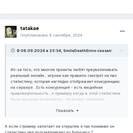
tatakae
Опубликовано
8 сентября, 2024
В 08.09.2024 в 23:34,
SmileDeathEnno
сказал:
Из-за того, что многие проекты любят преувеличивать
реальный онлайн , игроки как правило смотрят на пвп
статистику, которая наглядно отображает конкуренцию
на сервере . Есть конкуренция - есть медийная
привлекательность , к примеру когда в этой статистике
были высокие показатели - на проект залетали
стримеры всех рангов, отказываясь от зарплат на
Показать
других серверах , дабы за счет проекта повысить свою
популярность , тем самым рекламируя сервер , запуская
сарафанное радио и проект был у всех на слуху без
А если стример залетает на открытие я так понимаю он
вливаний крупных сумм в рекламу.
статистику пвп подсматривает из будущего ?