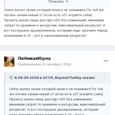
Показать
Это как в жизни ,люди ищут развитие для себя ,
усовершенствовать , а не сидеть и думать как "все
Опять вылез челик который ничего не понимает) По той же
хорошо" (хотя на самом деле по уши в говне , а думать
логике зачем новый х7 если есть х5? играйте себе)
,главное "не хуже").
Проекту нужен лишь рестарт х55 без изменений, минимум
затрат по времени и ресурсам, максимальный результат. А
Это как сравнивать допустим смартфон на андроиде 5-
вот послушали доширачников, которым надо хрючево перед
10+ с айфоном ,или винду ХР с 11+ , надо ити в ногу со
вливанием в х5 - вот и закономерный результат.
временем ,как то так...
ЛюбимаяИзуна
Опубликовано
8 сентября, 2024
В 08.09.2024 в 22:05,
BeyondTheSky
сказал:
Опять вылез челик который ничего не понимает) По той
же логике зачем новый х7 если есть х5? играйте себе)
Проекту нужен лишь рестарт х55 без изменений,
минимум затрат по времени и ресурсам, максимальный
результат. А вот послушали доширачников, которым
надо хрючево перед вливанием в х5 - вот и