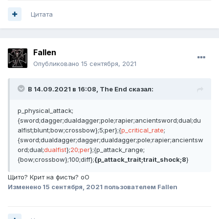
Цитата
Fallen
Опубликовано
15 сентября, 2021
В 14.09.2021 в 16:08,
The End
сказал:
p_physical_attack;
{sword;dagger;dualdagger;pole;rapier;ancientsword;dual;du
alfist;blunt;bow;crossbow};5;per};{
p_critical_rate
;
{sword;dualdagger;dagger;dualdagger;pole;rapier;ancientsw
ord;dual;
dualfist
};
20;per
};{p_attack_range;
{bow;crossbow};100;diff};
{p_attack_trait;trait_shock;8
}
Щито? Крит на фисты? оО
Изменено
15 сентября, 2021
пользователем Fallen