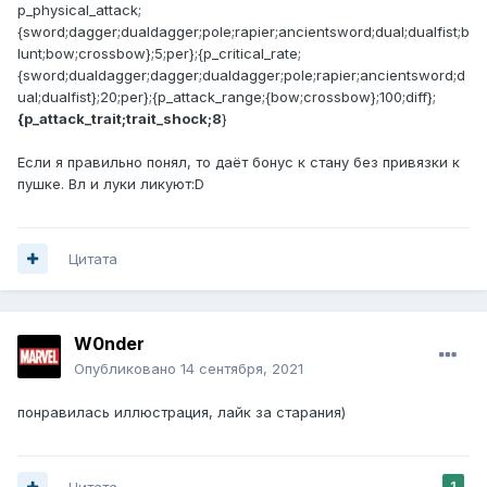
p_physical_attack;
{sword;dagger;dualdagger;pole;rapier;ancientsword;dual;dualfist;b
lunt;bow;crossbow};5;per};{p_critical_rate;
{sword;dualdagger;dagger;dualdagger;pole;rapier;ancientsword;d
ual;dualfist};20;per};{p_attack_range;{bow;crossbow};100;diff};
{p_attack_trait;trait_shock;8
}
Если я правильно понял, то даёт бонус к стану без привязки к
пушке. Вл и луки ликуют:D
Цитата
W0nder
Опубликовано
14 сентября, 2021
понравилась иллюстрация, лайк за старания)
Цитата
1