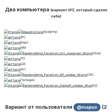
Два компьютера
(вариант №2, который сделал
себе)
Крафтер
ФС
Варк
ММ
Овер
ПП
ШЕ
Кот
СВС
Паладин
БД
Вариант от пользователя
(2
@mapuo