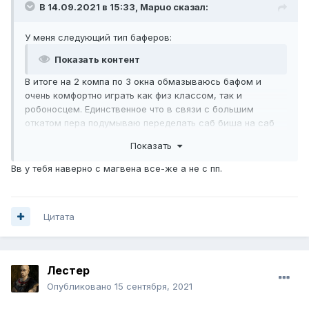
В 14.09.2021 в 15:33,
Mаpuo
сказал:
У меня следующий тип баферов:
Показать контент
В итоге на 2 компа по 3 окна обмазываюсь бафом и
очень комфортно играть как физ классом, так и
робоносцем. Единственное что в связи с большим
откатом пера подумываю переделать саб биша на саб
ФСа для кубиков. А перо раз в час кидать с отдельного
Показать
твинка не входящего в комплект саппорта.
Обычно гангаю некром под таким бафом:
Вв у тебя наверно с магвена все-же а не с пп.
Показать контент
Цитата
Лестер
Опубликовано
15 сентября, 2021