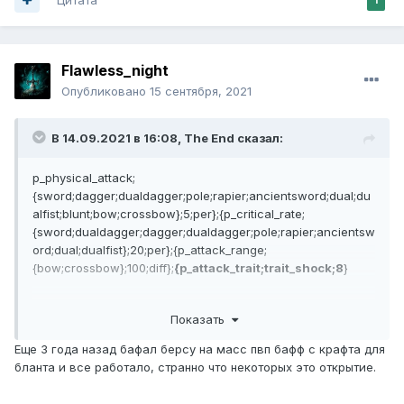
Flawless_night
Опубликовано
15 сентября, 2021
В 14.09.2021 в 16:08,
The End
сказал:
p_physical_attack;
{sword;dagger;dualdagger;pole;rapier;ancientsword;dual;du
alfist;blunt;bow;crossbow};5;per};{p_critical_rate;
{sword;dualdagger;dagger;dualdagger;pole;rapier;ancientsw
ord;dual;dualfist};20;per};{p_attack_range;
{bow;crossbow};100;diff};
{p_attack_trait;trait_shock;8
}
Если я правильно понял, то даёт бонус к стану без
Показать
привязки к пушке. Вл и луки ликуют:D
Еще 3 года назад бафал берсу на масс пвп бафф с крафта для
бланта и все работало, странно что некоторых это открытие.