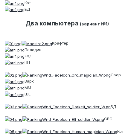
Кот
БД
Два компьютера
(вариант №1)
Крафтер
Паладин
ФС
ПП
Овер
Варк
ММ
ШЕ
БД
СВС
Кот