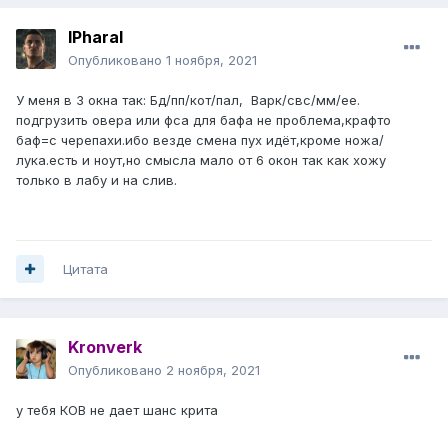
lPharal
Опубликовано
1 ноября, 2021
У меня в 3 окна так: Бд/пп/кот/пал, Варк/свс/мм/ее.
подгрузить овера или фса для бафа не проблема,крафто
баф=с черепахи.ибо везде смена пух идёт,кроме ножа/
лука.есть и ноут,но смысла мало от 6 окон так как хожу
только в лабу и на слив.
Цитата
Kronverk
Опубликовано
2 ноября, 2021
у тебя КОВ не дает шанс крита