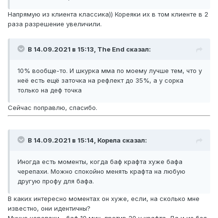
Напрямую из клиента классика)) Кореяки их в том клиенте в 2
раза разрешение увеличили.
В 14.09.2021 в 15:13,
The End
сказал:
10% вообще-то. И шкурка мма по моему лучше тем, что у
неё есть ещё заточка на рефлект до 35%, а у сорка
только на деф точка
Сейчас поправлю, спасибо.
В 14.09.2021 в 15:14,
Корела
сказал:
Иногда есть моменты, когда баф крафта хуже бафа
черепахи. Можно спокойно менять крафта на любую
другую профу для бафа.
В каких интересно моментах он хуже, если, на сколько мне
известно, они идентичны?
Минус черепахи - баф 10 мин, против 20 у крафта. Да и из боя