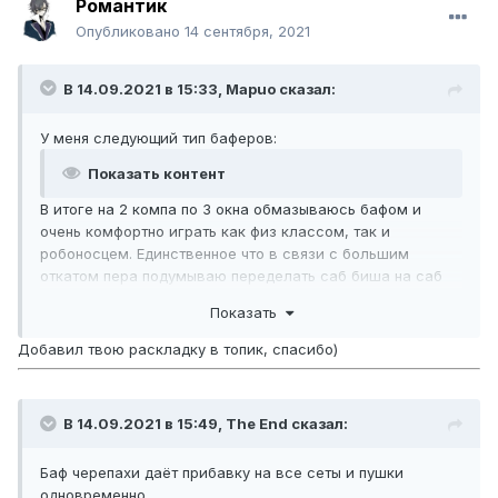
Романтик
Опубликовано
14 сентября, 2021
В 14.09.2021 в 15:33,
Mаpuo
сказал:
У меня следующий тип баферов:
Показать контент
В итоге на 2 компа по 3 окна обмазываюсь бафом и
очень комфортно играть как физ классом, так и
робоносцем. Единственное что в связи с большим
откатом пера подумываю переделать саб биша на саб
ФСа для кубиков. А перо раз в час кидать с отдельного
Показать
твинка не входящего в комплект саппорта.
Обычно гангаю некром под таким бафом:
Добавил твою раскладку в топик, спасибо)
Показать контент
В 14.09.2021 в 15:49,
The End
сказал:
Баф черепахи даёт прибавку на все сеты и пушки
одновременно