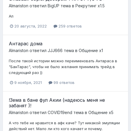
Almariston
ответил
BigUP
тема в
Рекрутинг х1.5
Ап
20 августа, 2022
259 ответов
Антарас дома
Almariston
ответил
JJJ666
тема в
Общение x1
После такой истории можно переименовать Антараса в
"БанТарас", чтобы не было желания принимать трейд в
следующий раз ))
9 ноября, 2021
99 ответов
!Зема в бане фул Акии (надеюсь меня не
забанят )!
Almariston
ответил
COVID19end
тема в
Общение x5
А что тебе не нравится в афк каче? Тут никакой эмуляции
действий нет. Мало ли кто кого качает и почему.