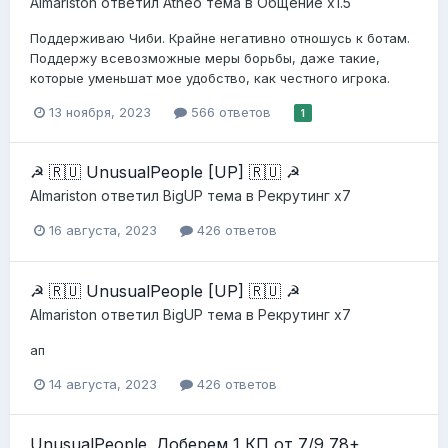
Almariston
ответил
Atheo
тема в
Общение x1.5
Поддерживаю Чиби. Крайне негативно отношусь к ботам.
Поддержу всевозможные меры борьбы, даже такие,
которые уменьшат мое удобство, как честного игрока.
13 ноября, 2023
566 ответов
1
☭ 🇷🇺 UnusualPeople [UP] 🇷🇺 ☭
Almariston
ответил
BigUP
тема в
Рекрутинг х7
16 августа, 2023
426 ответов
☭ 🇷🇺 UnusualPeople [UP] 🇷🇺 ☭
Almariston
ответил
BigUP
тема в
Рекрутинг х7
ап
14 августа, 2023
426 ответов
UnusualPeople. Доберем 1 КП от 7/9 78+