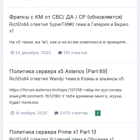
Фрапсы с КМ от СВС/ ДА / СР (обновляется)
RichDoll4
ответил
SyperTANKI
тема в
Галерея и Видео
x1
На х5 такие же 1в1, как и на всем комплексе в принципе…
24 декабря, 2025
130 ответов
Политика сервера x5 Asterios [Part 89]
RichDoll4
ответил
Wandy
тема в
Кланы и альянсы x5
https://forum.asterios.tm/topic/121318-гайд-по-русскому-
языку/#comment-1932180 У тебя времени много, изучи,
будет полезно
14 ноября, 2025
2 975 ответов
1
Политика сервера Prime x1 Part 13
RichDoll4
ответил
Уставший
тема в
Общение x1