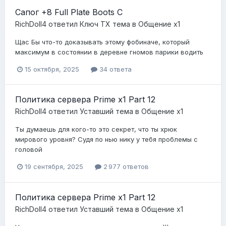
Сапог +8 Full Plate Boots C
RichDoll4
ответил
Ключ ТХ
тема в
Общение x1
Щас Бы что-то доказывать этому фобиначе, который
максимум в состоянии в деревне гномов парики водить
15 октября, 2025
34 ответа
Политика сервера Prime x1 Part 12
RichDoll4
ответил
Уставший
тема в
Общение x1
Ты думаешь для кого-то это секрет, что ты хрюк
мирового уровня? Судя по нью нику у тебя проблемы с
головой
19 сентября, 2025
2 977 ответов
Политика сервера Prime x1 Part 12
RichDoll4
ответил
Уставший
тема в
Общение x1