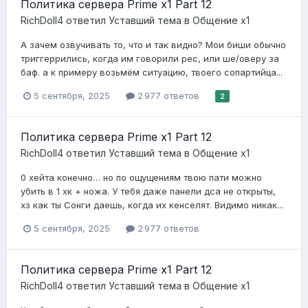
Политика сервера Prime x1 Part 12
RichDoll4
ответил
Уставший
тема в
Общение x1
А зачем озвучивать то, что и так видно? Мои биши обычно
триггеррились, когда им говорили рес, или ше/оверу за
баф. а к примеру возьмём ситуацию, твоего сопартийца...
5 сентября, 2025
2 977 ответов
2
Политика сервера Prime x1 Part 12
RichDoll4
ответил
Уставший
тема в
Общение x1
0 хейта конечно… но по ощущениям твою пати можно
убить в 1 хк + ножа. У тебя даже панели дса не открыты,
хз как ты Сонги даешь, когда их кенселят. Видимо никак...
5 сентября, 2025
2 977 ответов
Политика сервера Prime x1 Part 12
RichDoll4
ответил
Уставший
тема в
Общение x1