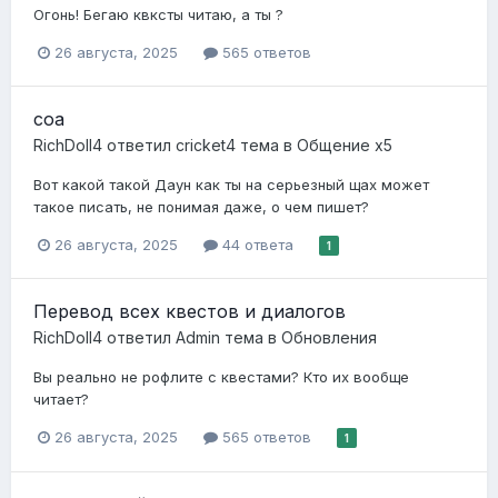
Огонь! Бегаю квксты читаю, а ты ?
26 августа, 2025
565 ответов
соа
RichDoll4
ответил
cricket4
тема в
Общение x5
Вот какой такой Даун как ты на серьезный щах может
такое писать, не понимая даже, о чем пишет?
26 августа, 2025
44 ответа
1
Перевод всех квестов и диалогов
RichDoll4
ответил
Admin
тема в
Обновления
Вы реально не рофлите с квестами? Кто их вообще
читает?
26 августа, 2025
565 ответов
1