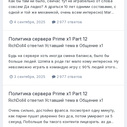
Как бы там ни было, сейчас тут не играбельно от слова
совсем Да ладно? А драться 10 лет одними составами, с
одной и той же механикой, очень всем интересно) Маг...
4 сентября, 2025
2 977 ответов
Политика сервера Prime x1 Part 12
RichDoll4
ответил
Уставший
тема в
Общение x1
Будь на сервере хоть иногда смена баланса, было бы
больше людей. Шляпа в роде гвг мало кому интересна. Ну
невозможно играть в командую игру с 90% людей этого...
3 сентября, 2025
2 977 ответов
Политика сервера Prime x1 Part 12
RichDoll4
ответил
Уставший
тема в
Общение x1
Очень сильно, достойно фрапса. посмотрел одну минуту,
как парни пушат уверенно без дса, потом умирают за 5
секунд. Побольше бы такого контента лицезреть. ах да...