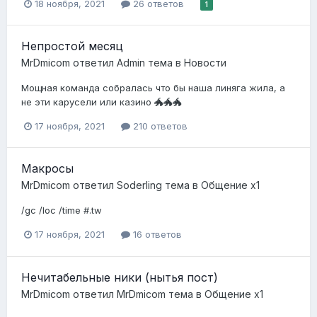
18 ноября, 2021
26 ответов
1
Непростой месяц
MrDmicom
ответил
Admin
тема в
Новости
Мощная команда собралась что бы наша линяга жила, а
не эти карусели или казино 🐲🐲🐲
17 ноября, 2021
210 ответов
Макросы
MrDmicom
ответил
Soderling
тема в
Общение x1
/gc /loc /time #.tw
17 ноября, 2021
16 ответов
Нечитабельные ники (нытья пост)
MrDmicom
ответил
MrDmicom
тема в
Общение x1