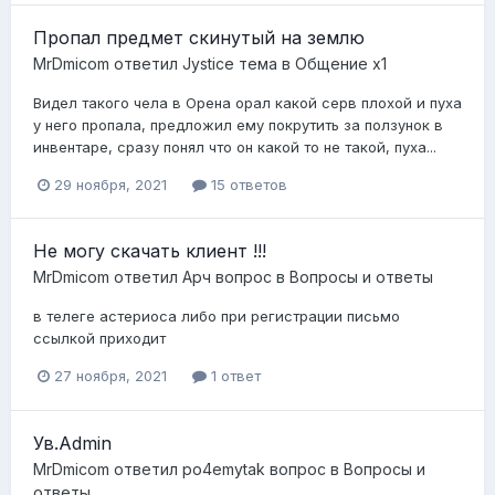
Пропал предмет скинутый на землю
MrDmicom
ответил
Jystice
тема в
Общение x1
Видел такого чела в Орена орал какой серв плохой и пуха
у него пропала, предложил ему покрутить за ползунок в
инвентаре, сразу понял что он какой то не такой, пуха...
29 ноября, 2021
15 ответов
Не могу скачать клиент !!!
MrDmicom
ответил
Арч
вопрос в
Вопросы и ответы
в телеге астериоса либо при регистрации письмо
ссылкой приходит
27 ноября, 2021
1 ответ
Ув.Admin
MrDmicom
ответил
po4emytak
вопрос в
Вопросы и
ответы