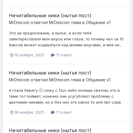
Нечитабельные ники (нытья пост)
MrDmicom
ответил
MrDmicom
тема в
Общение x1
Это не предложение, а нытье, а если тебя
заинтересовали мои вкусы или глаза, то почему чел за 10
баксов может издеваться над моими вкусами, а мне не...
16 ноября, 2021
71 ответ
Нечитабельные ники (нытья пост)
MrDmicom
ответил
MrDmicom
тема в
Общение x1
я глаза берегу 🙂 сижу с f.lux либо ночным светом, кто в
теме тот поймёт, конечно они усугубляют проблему с
цветными никами, но и без них это какое то аля пвп серв
16 ноября, 2021
71 ответ
Нечитабельные ники (нытья пост)