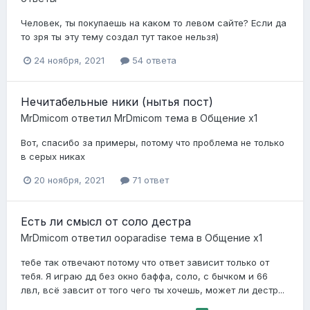
Человек, ты покупаешь на каком то левом сайте? Если да
то зря ты эту тему создал тут такое нельзя)
24 ноября, 2021
54 ответа
Нечитабельные ники (нытья пост)
MrDmicom
ответил
MrDmicom
тема в
Общение x1
Вот, спасибо за примеры, потому что проблема не только
в серых никах
20 ноября, 2021
71 ответ
Есть ли смысл от соло дестра
MrDmicom
ответил
ooparadise
тема в
Общение x1
тебе так отвечают потому что ответ зависит только от
тебя. Я играю дд без окно баффа, соло, с бычком и 66
лвл, всё завсит от того чего ты хочешь, может ли дестр...