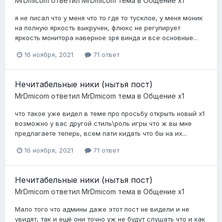
MrDmicom
ответил
MrDmicom
тема в
Общение x1
я не писал что у меня что то где то тусклое, у меня моник
на полную яркость выкручен, флюкс не регулирует
яркость монитора наверное зря винда и все основные...
16 ноября, 2021
71 ответ
Нечитабельные ники (нытья пост)
MrDmicom
ответил
MrDmicom
тема в
Общение x1
что такое уже видел в теме про просьбу открыть новый х1
возможно у вас другой стиль\роль игры что ж вы мне
предлагаете теперь, всем пати кидать что бы на их...
16 ноября, 2021
71 ответ
Нечитабельные ники (нытья пост)
MrDmicom
ответил
MrDmicom
тема в
Общение x1
Мало того что админы даже этот пост не видели и не
увидят, так и ещё они точно уж не будут слушать что и как