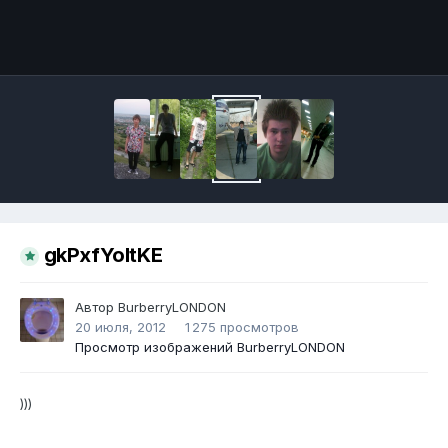
Инструменты
gkPxfYoItKE
Автор
BurberryLONDON
20 июля, 2012
1 275 просмотров
Просмотр изображений BurberryLONDON
)))