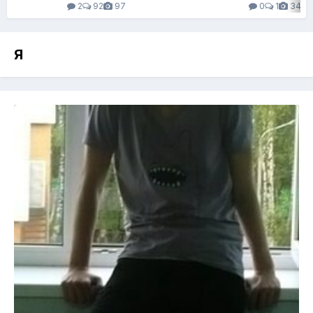
2
92
97
0
1
34
Я