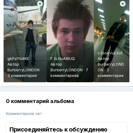
c2soqVuLSzE
gkPxfYoItKE
F SLNuA8IUQ
Автор
Автор
Автор
BurberryLOND
BurberryLONDON
·
BurberryLONDON
·
7
ON
·
3
3 комментария
комментариев
комментария
0 комментарий альбома
Комментариев нет
Присоединяйтесь к обсуждению