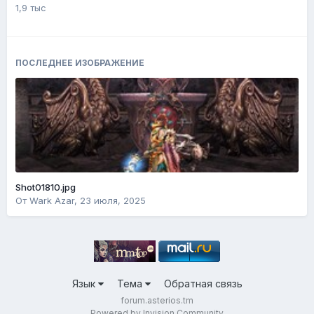
1,9 тыс
ПОСЛЕДНЕЕ ИЗОБРАЖЕНИЕ
Shot01810.jpg
От
Wark Azar
,
23 июля, 2025
Язык
Тема
Обратная связь
forum.asterios.tm
Powered by Invision Community