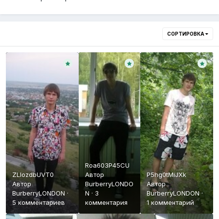
СОРТИРОВКА
Roa603P45CU
ZLIozdbUVT0
Автор
P5hg0tMiJXk
Автор
BurberryLONDO
Автор
BurberryLONDON
·
N
·
3
BurberryLONDON
·
5 комментариев
комментария
1 комментарий