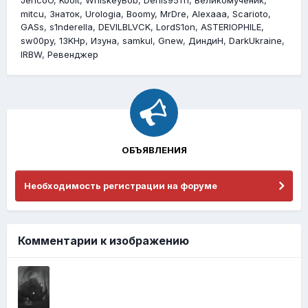
mitcu
Знаток
Urologia
Boomy
MrDre
Alexaaa
Scarioto
GASs
s1nderella
DEVILBLVCK
LordS1on
ASTERIOPHILE
sw00py
13KHp
Изyна
samkul
Gnew
ДиндиН
DarkUkraine
lRBW
Ревенджер
ОБЪЯВЛЕНИЯ
Необходимость регистрации на форуме
Комментарии к изображению