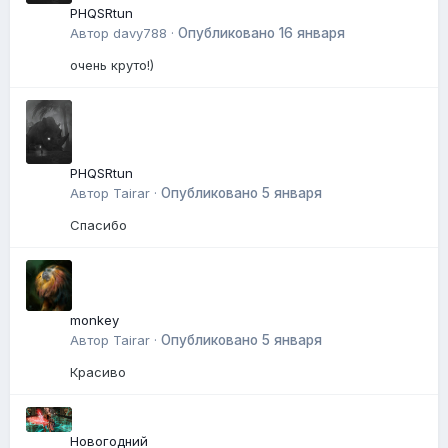
PHQSRtun
Автор
davy788
·
Опубликовано
16 января
очень круто!)
PHQSRtun
Автор
Tairar
·
Опубликовано
5 января
Спасибо
monkey
Автор
Tairar
·
Опубликовано
5 января
Красиво
Новогодний