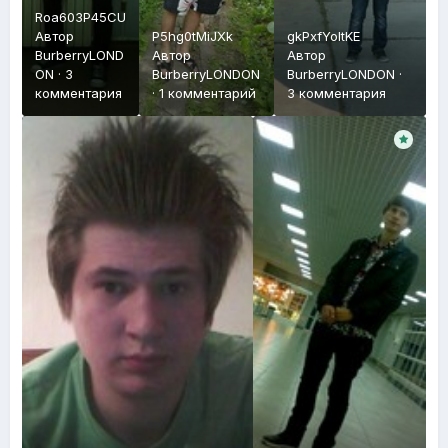
Roa603P45CU
Автор
P5hg0tMiJXk
gkPxfYoItKE
BurberryLOND
Автор
Автор
ON
·
3
BurberryLONDON
BurberryLONDON
·
комментария
·
1 комментарий
3 комментария