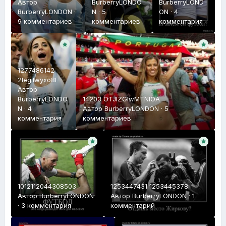
Автор
BurberryLONDO
BurberryLOND
BurberryLONDON
·
N
·
5
ON
·
4
9 комментариев
комментариев
комментария
1277486142
2legilwyxo8l
Автор
BurberryLONDO
14203 OTJlZGIwMTNlOA
N
·
4
Автор
BurberryLONDON
·
5
комментария
комментариев
1012112044308503
1253447431 1253445378
Автор
BurberryLONDON
Автор
BurberryLONDON
·
1
·
3 комментария
комментарий