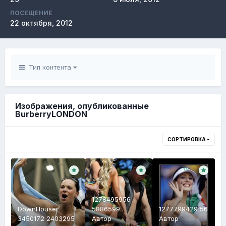
ПОСЕЩЕНИЕ
22 октября, 2012
Тип контента
Изображения, опубликованные
BurberryLONDON
СОРТИРОВКА
1278495956
DownHouser
5886599
1277799429 56
3450172 2403295
2403302
Автор
Автор