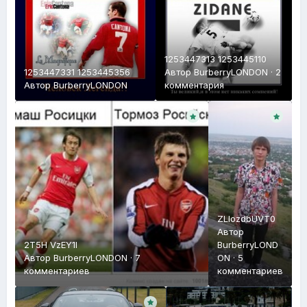
1253447313 1253445110
1253447331 1253445356
Автор
BurberryLONDON
·
2
Автор
BurberryLONDON
комментария
ZLIozdbUVT0
Автор
2T5H VzEY1I
BurberryLOND
Автор
BurberryLONDON
·
7
ON
·
5
комментариев
комментариев