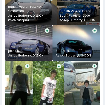
Bugatti veyron FBG 49
1920x1200
Bugatti Veyron Grand
Автор
BurberryLONDON
·
1
Sport Roadster 2009
комментарий
Автор
BurberryLONDON
p078 14
X 627e9405
Автор
BurberryLONDON
Автор
BurberryLONDON