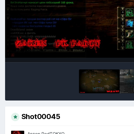
Shot00045
Автор
RedTOKYO