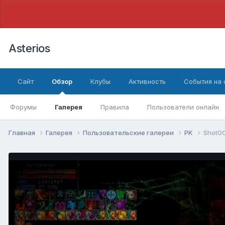
Asterios
Сайт
Обзор
Клубы
Активность
События на
Форумы
Галерея
Правила
Пользователи онлайн
Главная
Галерея
Пользовательские галереи
PK
Shot0