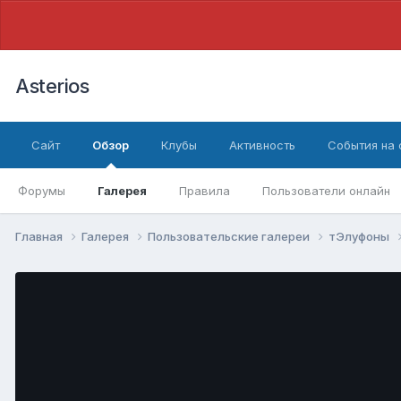
Asterios
Сайт
Обзор
Клубы
Активность
События на
Форумы
Галерея
Правила
Пользователи онлайн
Главная
Галерея
Пользовательские галереи
тЭлуфоны