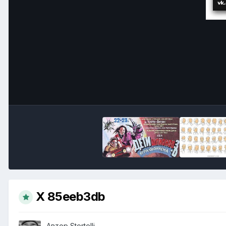
X 85eeb3db
Автор
Stortelli