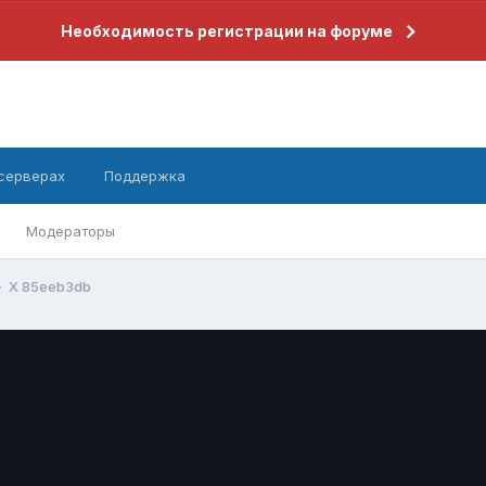
Необходимость регистрации на форуме
 серверах
Поддержка
Модераторы
X 85eeb3db