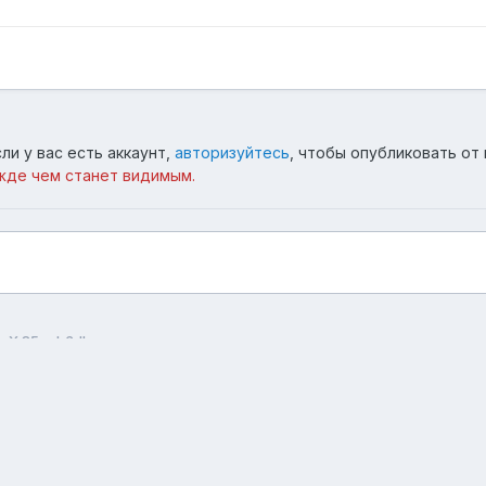
ли у вас есть аккаунт,
авторизуйтесь
, чтобы опубликовать от 
жде чем станет видимым.
X 85eeb3db
Язык
Тема
Обратная связь