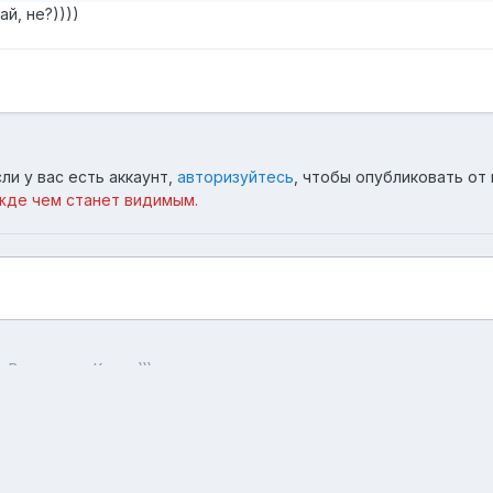
й, не?))))
ли у вас есть аккаунт,
авторизуйтесь
, чтобы опубликовать от 
жде чем станет видимым.
Выгнали из Клана)))
Язык
Тема
Обратная связь