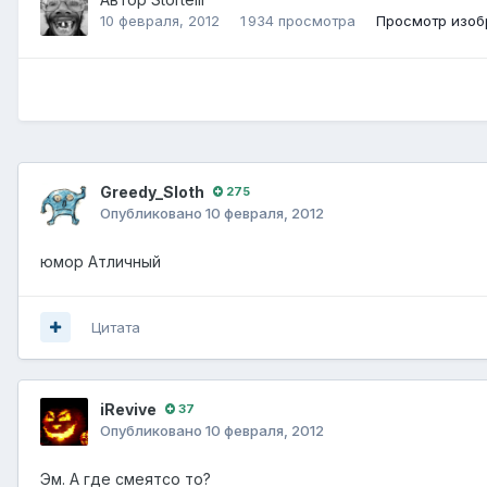
10 февраля, 2012
1 934 просмотра
Просмотр изобр
Greedy_Sloth
275
Опубликовано
10 февраля, 2012
юмор Атличный
Цитата
iRevive
37
Опубликовано
10 февраля, 2012
Эм. А где смеятсо то?