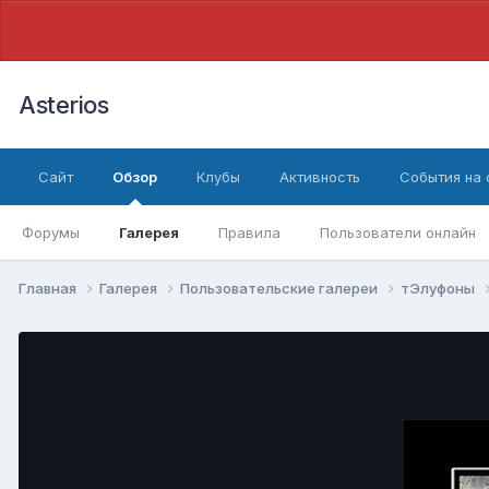
Asterios
Сайт
Обзор
Клубы
Активность
События на
Форумы
Галерея
Правила
Пользователи онлайн
Главная
Галерея
Пользовательские галереи
тЭлуфоны