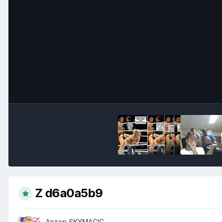
Z d6a0a5b9
Автор
SKYMAGIC