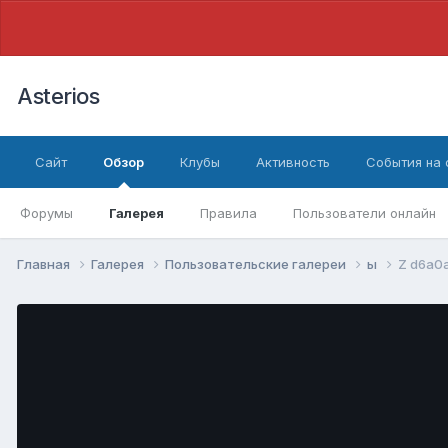
Asterios
Сайт
Обзор
Клубы
Активность
События на
Форумы
Галерея
Правила
Пользователи онлайн
Главная
Галерея
Пользовательские галереи
ы
Z d6a0