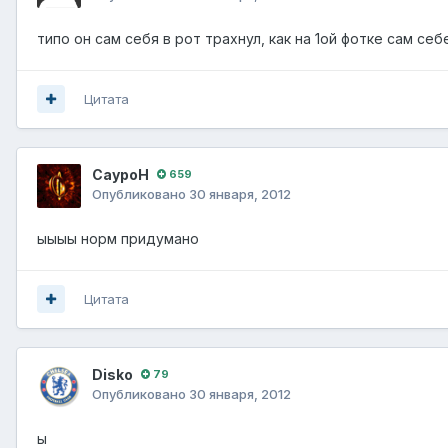
типо он сам себя в рот трахнул, как на 1ой фотке сам себ
Цитата
СауроН
659
Опубликовано
30 января, 2012
ыыыы норм придумано
Цитата
Disko
79
Опубликовано
30 января, 2012
ы