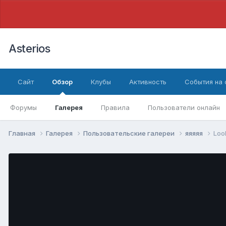
Asterios
Сайт
Обзор
Клубы
Активность
События на
Форумы
Галерея
Правила
Пользователи онлайн
Главная
Галерея
Пользовательские галереи
яяяяя
Loo