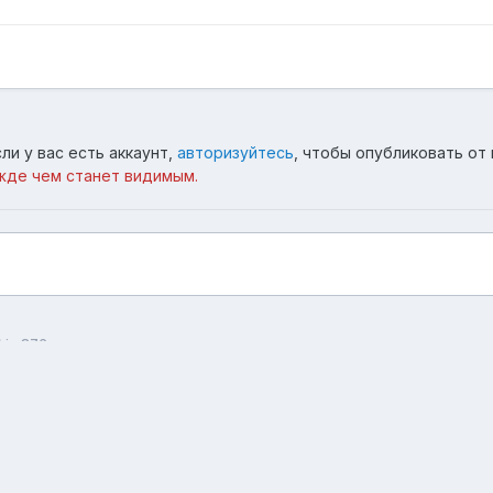
ли у вас есть аккаунт,
авторизуйтесь
, чтобы опубликовать от 
жде чем станет видимым.
kie 876
Язык
Тема
Обратная связь