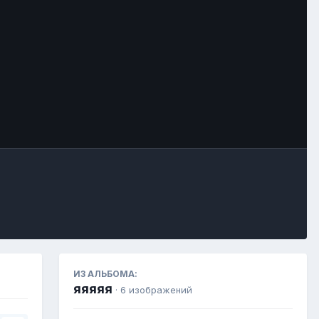
Инструменты
ИЗ АЛЬБОМА:
яяяяя
· 6 изображений