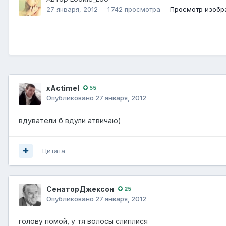
27 января, 2012
1 742 просмотра
Просмотр изобр
xActimel
55
Опубликовано
27 января, 2012
вдуватели б вдули атвичаю)
Цитата
СенаторДжексон
25
Опубликовано
27 января, 2012
голову помой, у тя волосы слиплися