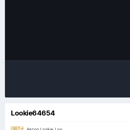
Lookie64654
Автор
Lookie_Loo