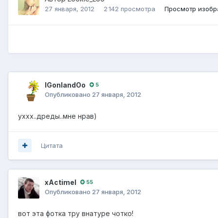
27 января, 2012
2 142 просмотра
Просмотр изобр
IGonlandOo
5
Опубликовано
27 января, 2012
уххх..дреды..мне нрав)
Цитата
xActimel
55
Опубликовано
27 января, 2012
вот эта фотка тру внатуре чотко!