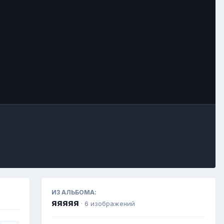
Инструменты
ИЗ АЛЬБОМА:
яяяяя
· 6 изображений