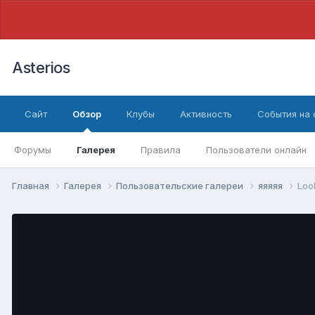
Asterios
Сайт
Обзор
Клубы
Активность
События на
Форумы
Галерея
Правила
Пользователи онлайн
Главная
Галерея
Пользовательские галереи
яяяяя
Loo