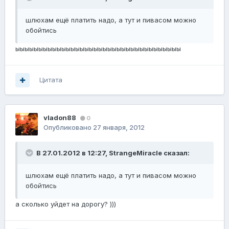
шлюхам ещё платить надо, а тут и пивасом можно
обойтись
ыыыыыыыыыыыыыыыыыыыыыыыыыыыыыыыыыыыы
Цитата
vladon88
0
Опубликовано
27 января, 2012
В 27.01.2012 в 12:27, StrangeMiracle сказал:
шлюхам ещё платить надо, а тут и пивасом можно
обойтись
а сколько уйдет на дорогу? )))