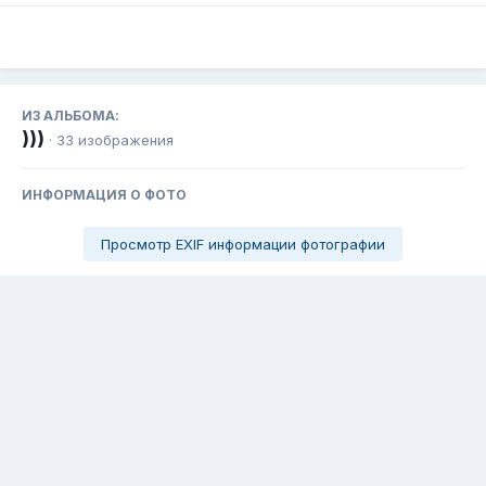
ИЗ АЛЬБОМА:
)))
· 33 изображения
ИНФОРМАЦИЯ О ФОТО
Просмотр EXIF информации фотографии
Поделиться
Подписчики
0
Язык
Тема
Обратная связь