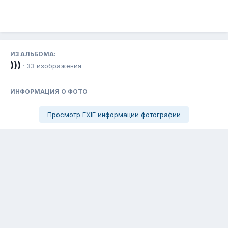
ИЗ АЛЬБОМА:
)))
· 33 изображения
ИНФОРМАЦИЯ О ФОТО
Просмотр EXIF информации фотографии
Поделиться
Подписчики
0
Язык
Тема
Обратная связь