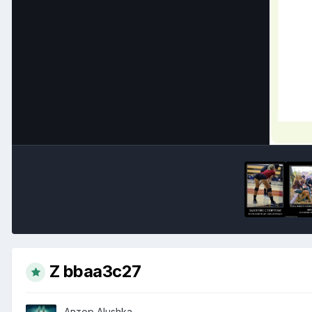
Z bbaa3c27
Автор
Alushka