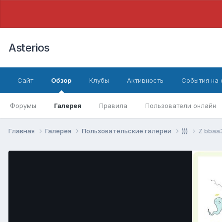
Asterios
Сайт
Обзор
Клубы
Активность
События на
Форумы
Галерея
Правила
Пользователи онлайн
Главная
Галерея
Пользовательские галереи
)))
Z bbaa