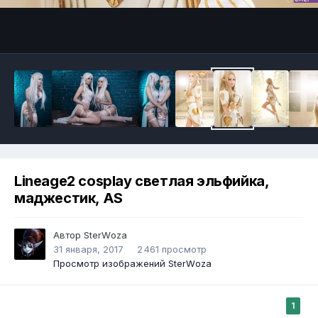
Инструменты
Lineage2 cosplay светлая эльфийка,
маджестик, АS
Автор
StеrWоzа
31 января, 2017
2 461 просмотр
Просмотр изображений StеrWоzа
1