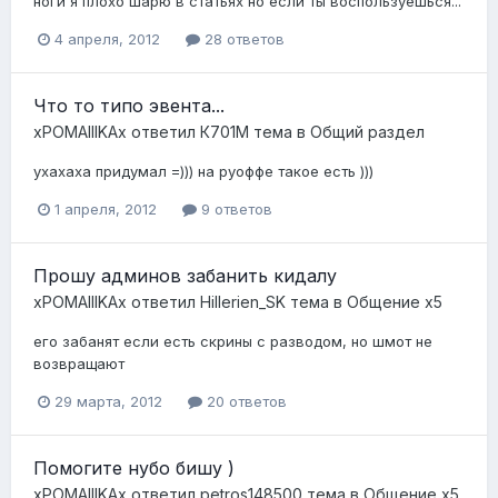
ноги я плохо шарю в статьях но если ты воспользуешься...
4 апреля, 2012
28 ответов
Что то типо эвента...
xPOMAIIIKAx
ответил
К701М
тема в
Общий раздел
ухахаха придумал =))) на руоффе такое есть )))
1 апреля, 2012
9 ответов
Прошу админов забанить кидалу
xPOMAIIIKAx
ответил
Hillerien_SK
тема в
Общение x5
его забанят если есть скрины с разводом, но шмот не
возвращают
29 марта, 2012
20 ответов
Помогите нубо бишу )
xPOMAIIIKAx
ответил
petros148500
тема в
Общение x5