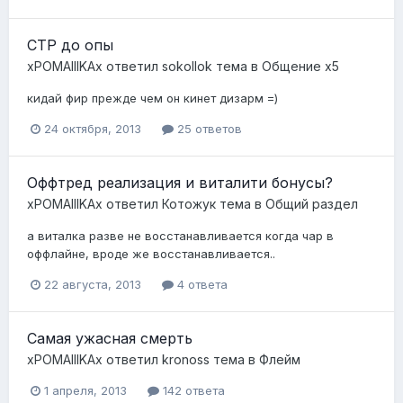
СТР до опы
xPOMAIIIKAx
ответил
sokollok
тема в
Общение x5
кидай фир прежде чем он кинет дизарм =)
24 октября, 2013
25 ответов
Оффтред реализация и виталити бонусы?
xPOMAIIIKAx
ответил
Котожук
тема в
Общий раздел
а виталка разве не восстанавливается когда чар в
оффлайне, вроде же восстанавливается..
22 августа, 2013
4 ответа
Самая ужасная смерть
xPOMAIIIKAx
ответил
kronoss
тема в
Флейм
1 апреля, 2013
142 ответа