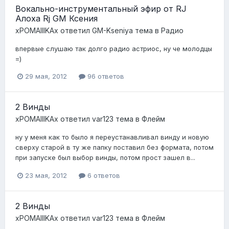
Вокально-инструментальный эфир от RJ
Алоха Rj GM Ксения
xPOMAIIIKAx
ответил
GM-Kseniya
тема в
Радио
впервые слушаю так долго радио астриос, ну че молодцы
=)
29 мая, 2012
96 ответов
2 Винды
xPOMAIIIKAx
ответил
var123
тема в
Флейм
ну у меня как то было я переустанавливал винду и новую
сверху старой в ту же папку поставил без формата, потом
при запуске был выбор винды, потом прост зашел в...
23 мая, 2012
6 ответов
2 Винды
xPOMAIIIKAx
ответил
var123
тема в
Флейм