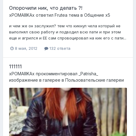
Опорочили ник, что делать ?!
xPOMAIIIKAx
ответил
Frutea
тема в
Общение x5
и чем же он заслужил? тем что кикнул чела который не
выполнял свою работу и подводил всю пати и при этом
еще и агрился и ЕЕ сам спровоцировал на кик его с пати...
8 мая, 2012
132 ответа
111111
xPOMAIIIKAx
прокомментировал
_Patrisha_
изображение в галерее в
Пользовательские галереи