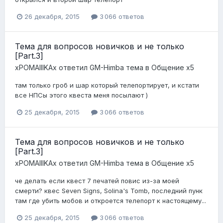
26 декабря, 2015
3 066 ответов
Тема для вопросов новичков и не только
[Part.3]
xPOMAIIIKAx
ответил
GM-Himba
тема в
Общение x5
там только гроб и шар который телепортирует, и кстати
все НПСы этого квеста меня посылают )
25 декабря, 2015
3 066 ответов
Тема для вопросов новичков и не только
[Part.3]
xPOMAIIIKAx
ответил
GM-Himba
тема в
Общение x5
че делать если квест 7 печатей повис из-за моей
смерти? квес Seven Signs, Solina's Tomb, последний пунк
там где убить мобов и откроется телепорт к настоящему...
25 декабря, 2015
3 066 ответов