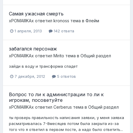
Самая ужасная смерть
xPOMAIIIKAx
ответил
kronoss
тема в
Флейм
1 апреля, 2013
142 ответа
забагался персонаж
xPOMAIIIKAx
ответил
Mirito
тема в
Общий раздел
зайди в воду и трансформа спадет
7 декабря, 2012
5 ответов
Вопрос то ли к администрации то ли к
игрокам, посоветуйте
xPOMAIIIKAx
ответил
Сerberus
тема в
Общий раздел
ты проверь правильность написания заявки, у меня заявка
расматривалась 7-8месяцев потом была закрыта из-за
того что я ответил в первом посте, а надо было ответить...