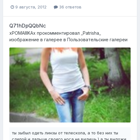
9 августа, 2012
36 ответов
Q71hDpQQbNc
xPOMAIIIKAx
прокомментировал
_Patrisha_
изображение в галерее в
Пользовательские галереи
ты зыбыл одеть линзы от телескопа, а то без них ты
слепой и дальше своего носа не видишь ) а ты выложи