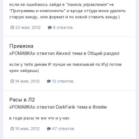
если не ошибаюсь зайди в "панель управления"==>
"Программы и компоненты" и вроде оттуда мона удалить
старую винду.. или формат и по новой ставить винду )
23 мая, 2012
6 ответов
Привязка
xPOMAIIIKAx
ответил
Alexed
тема в
Общий раздел
если у тебя динам IP лучше не пивязывай по IPу) потом
хрен зайдешь)
14 мая, 2012
12 ответов
Расы в Л2
xPOMAIIIKAx
ответил
DarkFarik
тема в
Флейм
в годе расы те же что и у нас
10 мая, 2012
47 ответов