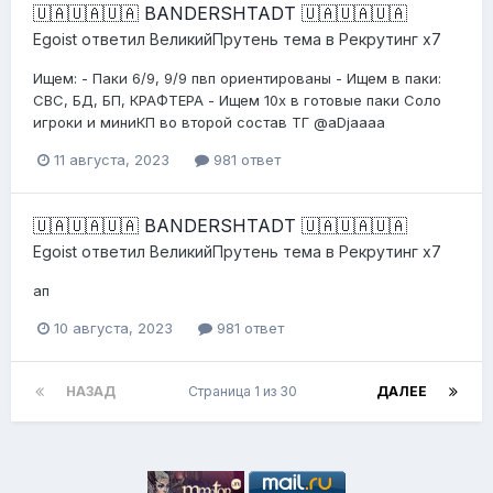
🇺🇦🇺🇦🇺🇦 BANDERSHTADT 🇺🇦🇺🇦🇺🇦
Egoist
ответил
ВеликийПрутень
тема в
Рекрутинг х7
Ищем: - Паки 6/9, 9/9 пвп ориентированы - Ищем в паки:
СВС, БД, БП, КРАФТЕРА - Ищем 10х в готовые паки Соло
игроки и миниКП во второй состав ТГ @aDjaaaa
11 августа, 2023
981 ответ
🇺🇦🇺🇦🇺🇦 BANDERSHTADT 🇺🇦🇺🇦🇺🇦
Egoist
ответил
ВеликийПрутень
тема в
Рекрутинг х7
ап
10 августа, 2023
981 ответ
НАЗАД
Страница 1 из 30
ДАЛЕЕ