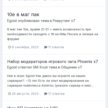
10е в маг пак
Egoist
опубликовал тема в
Рекрутинг х7
В маг пак 10e, прайм 21-01 + иметь возможность при
необходимости заходить с 18 на КМы Писать в личные на
форуме
8 сентября, 2023
11 ответов
Набор модераторов игрового чата Phoenix x7
Egoist
ответил
GM-Xrust
тема в
Общение x7
Ник в игре: Egoist Как давно вы играете на наших
серверах?: ~12 лет Есть ли опыт модерирования на
серверах комплекса Asterios (указать сервер и ник):...
26 августа, 2023
17 ответов
Ищу КП (желательно ШЕ)