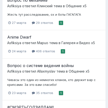
Вопрос по механике
Asfiksiya
ответил
Клинский
тема в
Общение x5
Жесть тут расследование, ох и боты ГАГАГАГА
27 марта
29 ответов
1
Anime Dwarf
Asfiksiya
ответил
Mаpuo
тема в
Галерея и Видео x5
24 марта
406 ответов
1
Вопрос о системе ведения войны
Asfiksiya
ответил
Allaxmyslav
тема в
Общение x5
Чивасы это один из немногих кланов, кто держит вар с
крипсами. За это вам спасибо!
23 марта
35 ответов
1
#СМЭРТЬГОДЗИЛЛАМ!