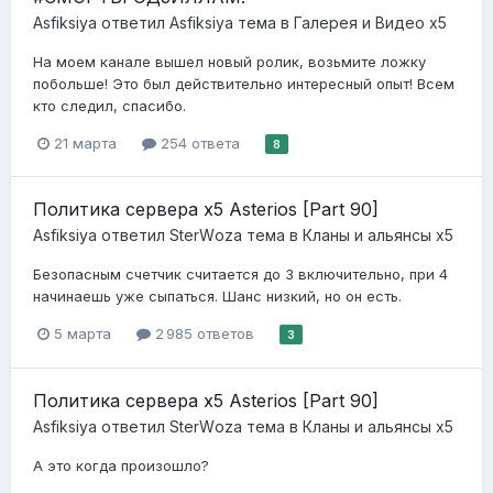
Asfiksiya
ответил
Asfiksiya
тема в
Галерея и Видео x5
На моем канале вышел новый ролик, возьмите ложку
побольше! Это был действительно интересный опыт! Всем
кто следил, спасибо.
21 марта
254 ответа
8
Политика сервера x5 Asterios [Part 90]
Asfiksiya
ответил
StеrWоzа
тема в
Кланы и альянсы x5
Безопасным счетчик считается до 3 включительно, при 4
начинаешь уже сыпаться. Шанс низкий, но он есть.
5 марта
2 985 ответов
3
Политика сервера x5 Asterios [Part 90]
Asfiksiya
ответил
StеrWоzа
тема в
Кланы и альянсы x5
А это когда произошло?