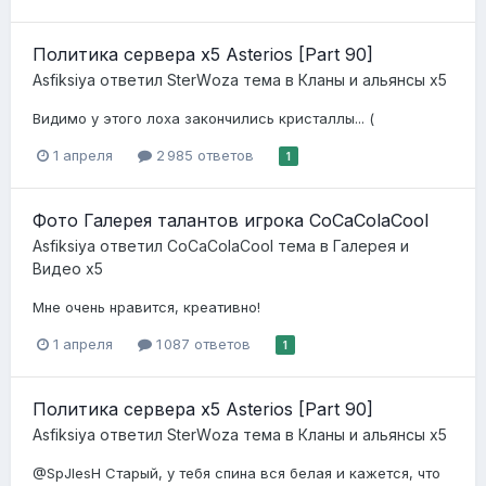
Политика сервера x5 Asterios [Part 90]
Asfiksiya
ответил
StеrWоzа
тема в
Кланы и альянсы x5
Видимо у этого лоха закончились кристаллы... (
1 апреля
2 985 ответов
1
Фото Галерея талантов игрока CoCaColaCool
Asfiksiya
ответил
CoCaColaCool
тема в
Галерея и
Видео x5
Мне очень нравится, креативно!
1 апреля
1 087 ответов
1
Политика сервера x5 Asterios [Part 90]
Asfiksiya
ответил
StеrWоzа
тема в
Кланы и альянсы x5
@SpJlesH Старый, у тебя спина вся белая и кажется, что