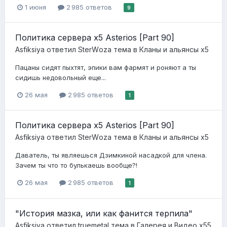
1 июня
2 985 ответов
9
Политика сервера x5 Asterios [Part 90]
Asfiksiya
ответил
StеrWоzа
тема в
Кланы и альянсы x5
Пацаны сидят пыхтят, эпики вам фармят и роняют а ты
сидишь недовольный еще...
26 мая
2 985 ответов
1
Политика сервера x5 Asterios [Part 90]
Asfiksiya
ответил
StеrWоzа
тема в
Кланы и альянсы x5
Даватель, ты являешься Дзимкиной насадкой для члена.
Зачем ты что то булькаешь вообще?!
26 мая
2 985 ответов
1
"История мазка, или как фанится терпила"
Asfiksiya
ответил
truemetal
тема в
Галерея и Видео x55