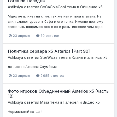
Fortitude Паладин
Asfiksiya
ответил
CoCaColaCool
тема в
Общение x5
Мдеф не влияет на стил, так же как и твоя м атака. На
стил влияет уровень бафа и его точка. Именно поэтому
застилить например эхо с сх в разы тяжелее чем огра.
23 апреля
30 ответов
Политика сервера x5 Asterios [Part 90]
Asfiksiya
ответил
StеrWоzа
тема в
Кланы и альянсы x5
ля чисто пАжилая Скумбрия
23 апреля
2 985 ответов
Фото игроков Объединенный Asterios х5 (часть
18)
Asfiksiya
ответил
Maiia
тема в
Галерея и Видео x5
Нормальный пэтцан!