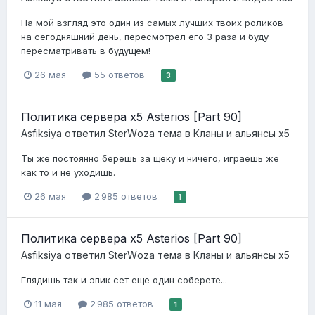
На мой взгляд это один из самых лучших твоих роликов
на сегодняшний день, пересмотрел его 3 раза и буду
пересматривать в будущем!
26 мая
55 ответов
3
Политика сервера x5 Asterios [Part 90]
Asfiksiya
ответил
StеrWоzа
тема в
Кланы и альянсы x5
Ты же постоянно берешь за щеку и ничего, играешь же
как то и не уходишь.
26 мая
2 985 ответов
1
Политика сервера x5 Asterios [Part 90]
Asfiksiya
ответил
StеrWоzа
тема в
Кланы и альянсы x5
Глядишь так и эпик сет еще один соберете...
11 мая
2 985 ответов
1