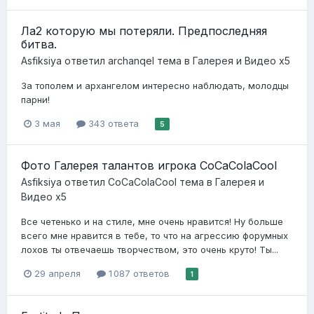
Ла2 которую мы потеряли. Предпоследняя
битва.
Asfiksiya
ответил
archanqel
тема в
Галерея и Видео x5
За тополем и архангелом интересно наблюдать, молодцы
парни!
3 мая
343 ответа
5
Фото Галерея талантов игрока CoCaColaCool
Asfiksiya
ответил
CoCaColaCool
тема в
Галерея и
Видео x5
Все четенько и на стиле, мне очень нравится! Ну больше
всего мне нравится в тебе, то что на агрессию форумных
лохов ты отвечаешь творчеством, это очень круто! Ты...
29 апреля
1 087 ответов
1