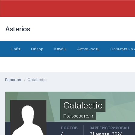
Asterios
Сайт
Обзор
Клубы
Активность
События на
Главная
Catalectic
Catalectic
Пользователи
ПОСТОВ
ЗАРЕГИСТРИРОВАН
4
31 марта, 2024