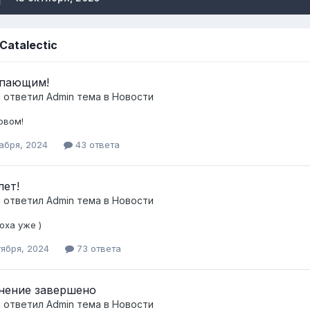
Catalectic
упающим!
c
ответил
Admin
тема в
Новости
овом!
абря, 2024
43 ответа
лет!
c
ответил
Admin
тема в
Новости
оха уже )
тября, 2024
73 ответа
нение завершено
c
ответил
Admin
тема в
Новости