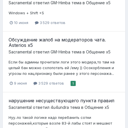
Sacramental
ответил
GM-Himba
тема в
Общение x5
Windows + Shift +S
10 июня
3 529 ответов
Обсуждение жалоб на модераторов чата.
Asterios x5
Sacramental
ответил
GM-Himba
тема в
Общение x5
Если бы админы прочитали логи этого модера,то там на
целый бан можно схлопотать ей /ему )) Осокорбления и
угрозы по нац.признаку были ранее у этого персонажа...
9 июня
3 529 ответов
1
нарушение несуществующего пункта правил
Sacramental
ответил
4u4undra
тема в
Общение x5
Нуу..по такой логике надо перебанить сотни
персонажей,которые возле 83-й лабы стоят и мешают