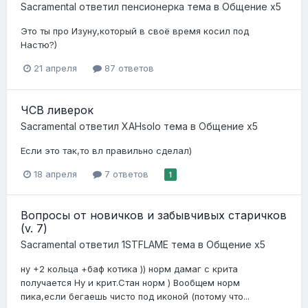
Sacramental
ответил
пенсионерка
тема в
Общение x5
Это ты про Изуну,который в своё время косил под
Настю?)
21 апреля
87 ответов
ЧСВ ливерок
Sacramental
ответил
XAHsolo
тема в
Общение x5
Если это так,то вл правильно сделал)
18 апреля
7 ответов
1
Вопросы от новичков и забывчивых старичков
(v. 7)
Sacramental
ответил
1STFLAME
тема в
Общение x5
ну +2 кольца +баф котика )) норм дамаг с крита
получается Ну и крит.Стан норм ) Вообщем норм
пика,если бегаешь чисто под иконой (потому что...