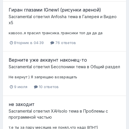
Гиран глазами lGnewl (рисунки ареной)
Sacramental
ответил
Anfosha
тема в
Галерея и Видео
x5
кавооо..я прасил трансика..трансики топ да да да
Вторник в 04:39
76 ответов
Верните уже аккаунт наконец-то
Sacramental
ответил
Бесспоники
тема в
Общий раздел
Не вернут ) Я запрещаю возвращать
9 июля
10 ответов
не заходит
Sacramental
ответил
XAHsolo
тема в
Проблемы с
программной частью
т.е ты за пару месяцев не понял,что надо ВПН?)