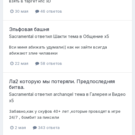
взять в таргет нпс xD
30 мая
46 ответов
Эльфовая башня
Sacramental
ответил
Шакти
тема в
Общение x5
Вси миня абижать удумали(( как ни зайти всигда
абижают злие чилавеки
22 мая
58 ответов
Ла2 которую мы потеряли. Предпоследняя
битва.
Sacramental
ответил
archanqel
тема в
Галерея и Видео
x5
Забавно,как у скуфов 40+ лет ,которые проводят в игре
24/7 , бомбит за пиксели
2 мая
343 ответа