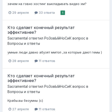
зачем на говно хостинг выкладывать видео хм?
29 апреля
33 ответа
1
Кто сделает конечный результат
эффективнее?
Sacramental
ответил
Ро3овЫйНоСиК
вопрос в
Вопросы и ответы
умные люди давно абузят ммтоп ,за которые дают гемы )
28 апреля
11 ответов
Кто сделает конечный результат
эффективнее?
Sacramental
ответил
Ро3овЫйНоСиК
вопрос в
Вопросы и ответы
Крабы.вы безумны (с)
27 апреля
11 ответов