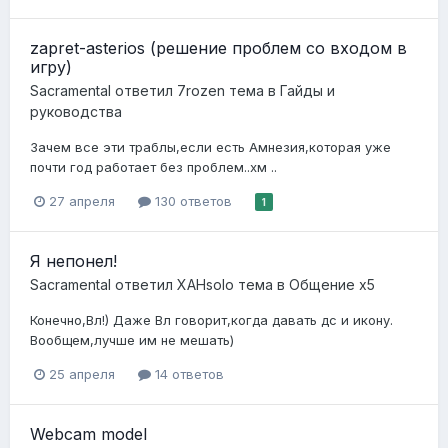
zapret-asterios (решение проблем со входом в
игру)
Sacramental
ответил
7rozen
тема в
Гайды и
руководства
Зачем все эти траблы,если есть Амнезия,которая уже
почти год работает без проблем..хм ..
27 апреля
130 ответов
1
Я непонел!
Sacramental
ответил
XAHsolo
тема в
Общение x5
Конечно,Вл!) Даже Вл говорит,когда давать дс и икону.
Вообщем,лучше им не мешать)
25 апреля
14 ответов
Webcam model