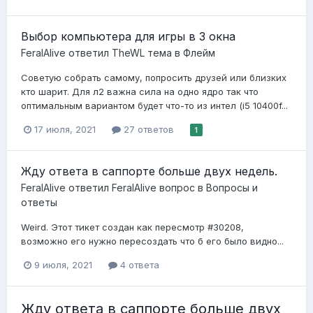
Выбор компьютера для игры в 3 окна
FeralAlive
ответил
TheWL
тема в
Флейм
Советую собрать самому, попросить друзей или близких
кто шарит. Для л2 важна сила на одно ядро так что
оптимальным вариантом будет что-то из интел (i5 10400f...
17 июля, 2021
27 ответов
1
Жду ответа в саппорте больше двух недель.
FeralAlive
ответил
FeralAlive
вопрос в
Вопросы и
ответы
Weird. Этот тикет создан как пересмотр #30208,
возможно его нужно пересоздать что б его было видно...
9 июля, 2021
4 ответа
Жду ответа в саппорте больше двух