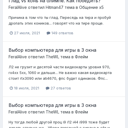
Глад vs конь на олимпе. Как победить?
FeralAlive
ответил
Hitman47
тема в
Общение x5
Причина в том что ты глад. Пересядь на тира и пробуй
дропать этих коников... говорят что на тире проще.
27 июля, 2021
149 ответов
Выбор компьютера для игры в 3 окна
FeralAlive
ответил
TheWL
тема в
Флейм
Л2 не грузит и десятой части видеокарты уровня 970,
rx4xx 5xx, 1060 и дальше... Не важно какая видеокарта
стоит rtx3090 или ati4670, фпс будет одинаков. Фпс...
18 июля, 2021
27 ответов
Выбор компьютера для игры в 3 окна
FeralAlive
ответил
TheWL
тема в
Флейм
Ну тогда любой другой проц i9 i12 i44 i999 тоже будет
давать столько же... Убери торгашей с гирана в cfg и