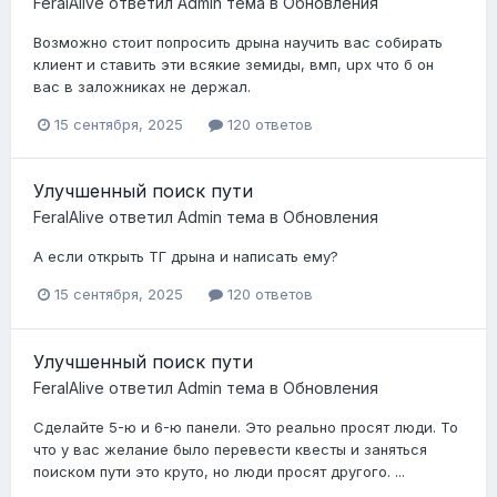
FeralAlive
ответил
Admin
тема в
Обновления
Возможно стоит попросить дрына научить вас собирать
клиент и ставить эти всякие земиды, вмп, upx что б он
вас в заложниках не держал.
15 сентября, 2025
120 ответов
Улучшенный поиск пути
FeralAlive
ответил
Admin
тема в
Обновления
А если открыть ТГ дрына и написать ему?
15 сентября, 2025
120 ответов
Улучшенный поиск пути
FeralAlive
ответил
Admin
тема в
Обновления
Сделайте 5-ю и 6-ю панели. Это реально просят люди. То
что у вас желание было перевести квесты и заняться
поиском пути это круто, но люди просят другого. ...