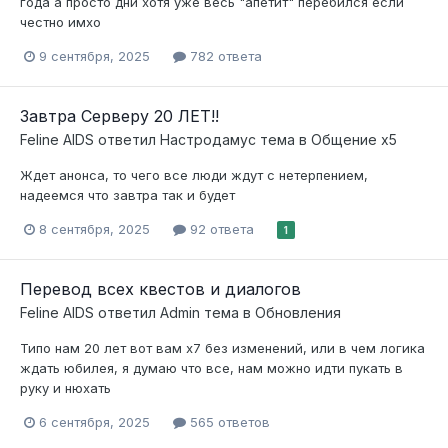
года а просто дни хотя уже весь "апетит" перебился если
честно имхо
9 сентября, 2025
782 ответа
Завтра Серверу 20 ЛЕТ!!
Feline AIDS
ответил
Настродамус
тема в
Общение x5
Ждет анонса, то чего все люди ждут с нетерпением,
надеемся что завтра так и будет
8 сентября, 2025
92 ответа
1
Перевод всех квестов и диалогов
Feline AIDS
ответил
Admin
тема в
Обновления
Типо нам 20 лет вот вам х7 без изменений, или в чем логика
ждать юбилея, я думаю что все, нам можно идти пукать в
руку и нюхать
6 сентября, 2025
565 ответов