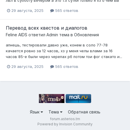
лвл в субботу вечером а это 1.5 сутки только я хз о чем вы
29 августа, 2025
565 ответов
Перевод всех квестов и диалогов
Feline AIDS
ответил
Admin
тема в
Обновления
апнешь, тестировали давно уже, конем в соло 77-78
качается ровно за 12 часов, хз у меня челы влами за 16
часов 85-е были через черепах рб потом тои фог стакато и...
29 августа, 2025
565 ответов
Язык
Тема
Обратная связь
forum.asterios.tm
Powered by Invision Community