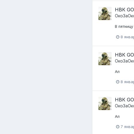
НВК GO
ОкоЗаОк
В пятницу
8 янва
НВК GO
ОкоЗаОк
Ап
8 янва
НВК GO
ОкоЗаОк
Ап
7 янва