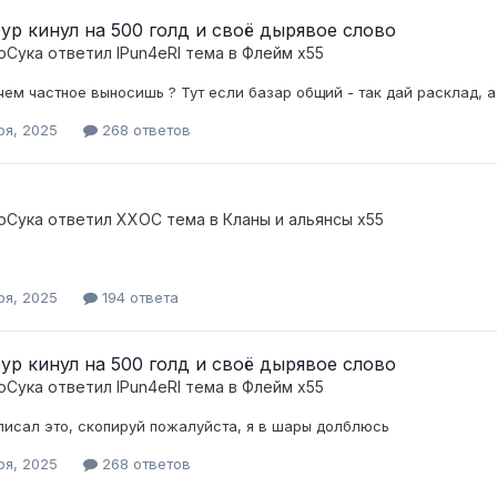
ур кинул на 500 голд и своё дырявое слово
оСука
ответил
lPun4eRl
тема в
Флейм x55
чем частное выносишь ? Тут если базар общий - так дай расклад, а
ря, 2025
268 ответов
оСука
ответил
XXOC
тема в
Кланы и альянсы x55
ря, 2025
194 ответа
ур кинул на 500 голд и своё дырявое слово
оСука
ответил
lPun4eRl
тема в
Флейм x55
аписал это, скопируй пожалуйста, я в шары долблюсь
ря, 2025
268 ответов