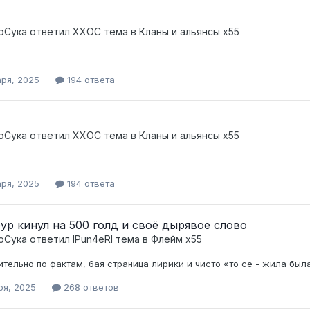
оСука
ответил
XXOC
тема в
Кланы и альянсы x55
аря, 2025
194 ответа
оСука
ответил
XXOC
тема в
Кланы и альянсы x55
аря, 2025
194 ответа
ур кинул на 500 голд и своё дырявое слово
оСука
ответил
lPun4eRl
тема в
Флейм x55
тельно по фактам, 6ая страница лирики и чисто «то се - жила был
ря, 2025
268 ответов