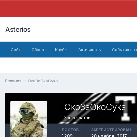
Asterios
Сайт
Обзор
Клубы
Активность
События на
Главная
ОкоЗаОкоСука
ОкоЗаОкоСука
Завсегдатаи
ПОСТОВ
ЗАРЕГИСТРИРОВАН
1 209
20 ноября, 2017