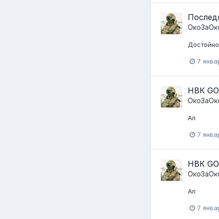
Послед
ОкоЗаОк
Достойно
7 янва
НВК GO
ОкоЗаОк
Ап
7 янва
НВК GO
ОкоЗаОк
Ап
7 янва