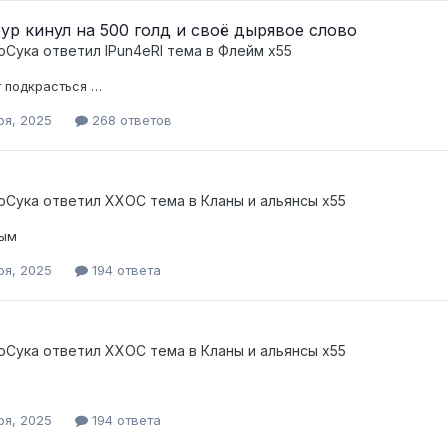
ур кинул на 500 голд и своё дырявое слово
оСука
ответил
lPun4eRl
тема в
Флейм x55
 подкрасться …
ря, 2025
268 ответов
оСука
ответил
XXOC
тема в
Кланы и альянсы x55
ным
ря, 2025
194 ответа
оСука
ответил
XXOC
тема в
Кланы и альянсы x55
ря, 2025
194 ответа