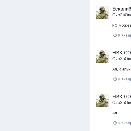
Ескалиб
ОкоЗаОк
РО может
9 янва
НВК GO
ОкоЗаОк
Ап, силь
9 янва
НВК GO
ОкоЗаОк
Ап
9 янва