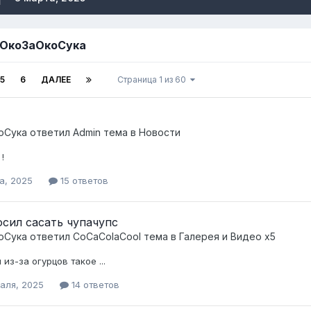
 ОкоЗаОкоСука
5
6
ДАЛЕЕ
Страница 1 из 60
оСука
ответил
Admin
тема в
Новости
!
а, 2025
15 ответов
сил сасать чупачупс
оСука
ответил
CoCaColaCool
тема в
Галерея и Видео x5
 из-за огурцов такое ...
аля, 2025
14 ответов