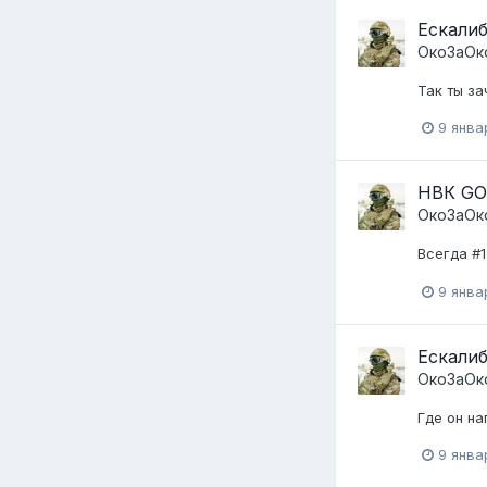
Ескалиб
ОкоЗаОк
Так ты за
9 янва
НВК GO
ОкоЗаОк
Всегда #1
9 янва
Ескалиб
ОкоЗаОк
Где он н
9 янва