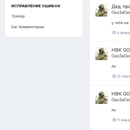
ИСПРАВЛЕНИЕ ОШИБОК
Дед про
ОкоЗаОк
Трекер
у тебя н
Баг Комментарии
4 февр
НВК GO
ОкоЗаОк
Ап
12 янв
НВК GO
ОкоЗаОк
Ап
11 янв