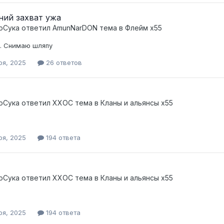
ний захват ужа
оСука
ответил
AmunNarDON
тема в
Флейм x55
. Снимаю шляпу
ря, 2025
26 ответов
оСука
ответил
XXOC
тема в
Кланы и альянсы x55
ря, 2025
194 ответа
оСука
ответил
XXOC
тема в
Кланы и альянсы x55
ря, 2025
194 ответа