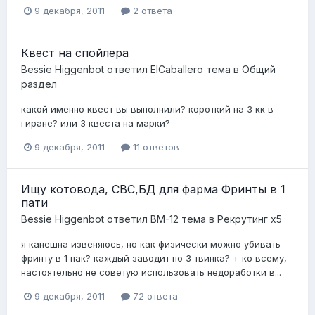
9 декабря, 2011
2 ответа
Квест на спойлера
Bessie Higgenbot
ответил
ElCaballero
тема в
Общий
раздел
какой именно квест вы выполнили? короткий на 3 кк в
гиране? или 3 квеста на марки?
9 декабря, 2011
11 ответов
Ищу котовода, СВС,БД для фарма Фринты в 1
пати
Bessie Higgenbot
ответил
BM-12
тема в
Рекрутинг x5
я канешна извеняюсь, но как физически можно убивать
фринту в 1 пак? каждый заводит по 3 твинка? + ко всему,
настоятельно не советую использовать недоработки в...
9 декабря, 2011
72 ответа