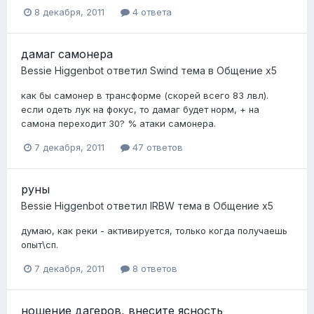
8 декабря, 2011
4 ответа
дамаг самонера
Bessie Higgenbot
ответил
Swind
тема в
Общение x5
как бы самонер в трансформе (скорей всего 83 лвл).
если одеть лук на фокус, то дамаг будет норм, + на
самона переходит 30? % атаки самонера.
7 декабря, 2011
47 ответов
руны
Bessie Higgenbot
ответил
lRBW
тема в
Общение x5
думаю, как реки - активируется, только когда получаешь
опыт\сп.
7 декабря, 2011
8 ответов
ношение дагеров, внесите ясность