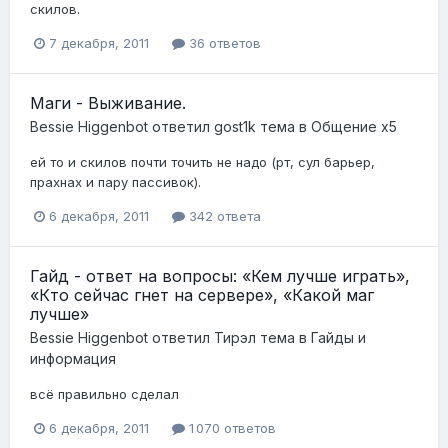
скилов.
7 декабря, 2011
36 ответов
Маги - Выживание.
Bessie Higgenbot
ответил
gost1k
тема в
Общение x5
ей то и скилов почти точить не надо (рт, сул барьер,
прахнах и пару пассивок).
6 декабря, 2011
342 ответа
Гайд - ответ на вопросы: «Кем лучше играть»,
«Кто сейчас гнет на сервере», «Какой маг
лучше»
Bessie Higgenbot
ответил
Тирэл
тема в
Гайды и
информация
всё правильно сделал
6 декабря, 2011
1 070 ответов