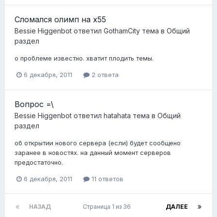
Сломался олимп на х55
Bessie Higgenbot
ответил
GothamCity
тема в
Общий
раздел
о проблеме известно. хватит плодить темы.
6 декабря, 2011
2 ответа
Вопрос =\
Bessie Higgenbot
ответил
hatahata
тема в
Общий
раздел
об открытии нового сервера (если) будет сообщено
заранее в новостях. на данный момент серверов
предостаточно.
6 декабря, 2011
11 ответов
НАЗАД
Страница 1 из 36
ДАЛЕЕ