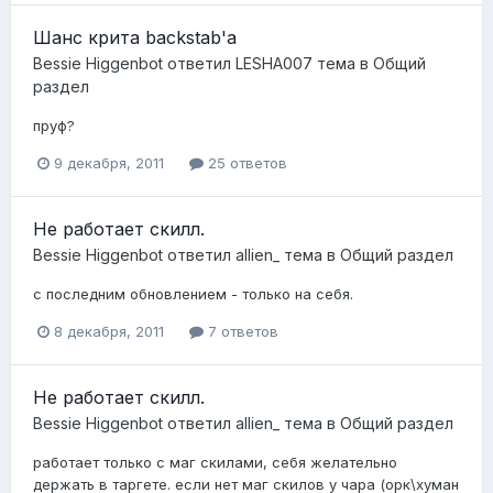
Шанс крита backstab'а
Bessie Higgenbot
ответил
LESHA007
тема в
Общий
раздел
пруф?
9 декабря, 2011
25 ответов
Не работает скилл.
Bessie Higgenbot
ответил
allien_
тема в
Общий раздел
с последним обновлением - только на себя.
8 декабря, 2011
7 ответов
Не работает скилл.
Bessie Higgenbot
ответил
allien_
тема в
Общий раздел
работает только с маг скилами, себя желательно
держать в таргете. если нет маг скилов у чара (орк\хуман