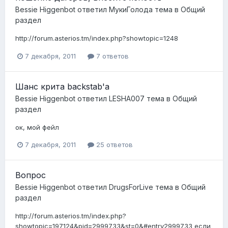
Bessie Higgenbot
ответил
МукиГолода
тема в
Общий
раздел
http://forum.asterios.tm/index.php?showtopic=1248
7 декабря, 2011
7 ответов
Шанс крита backstab'а
Bessie Higgenbot
ответил
LESHA007
тема в
Общий
раздел
ок, мой фейл
7 декабря, 2011
25 ответов
Вопрос
Bessie Higgenbot
ответил
DrugsForLive
тема в
Общий
раздел
http://forum.asterios.tm/index.php?
showtopic=197124&pid=2999733&st=0&#entry2999733 если