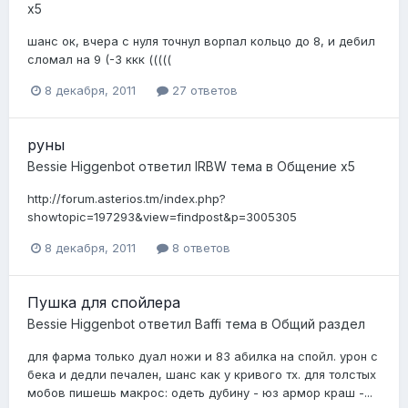
x5
шанс ок, вчера с нуля точнул ворпал кольцо до 8, и дебил
сломал на 9 (-3 ккк (((((
8 декабря, 2011
27 ответов
руны
Bessie Higgenbot
ответил
lRBW
тема в
Общение x5
http://forum.asterios.tm/index.php?
showtopic=197293&view=findpost&p=3005305
8 декабря, 2011
8 ответов
Пушка для спойлера
Bessie Higgenbot
ответил
Baffi
тема в
Общий раздел
для фарма только дуал ножи и 83 абилка на спойл. урон с
бека и дедли печален, шанс как у кривого тх. для толстых
мобов пишешь макрос: одеть дубину - юз армор краш -...