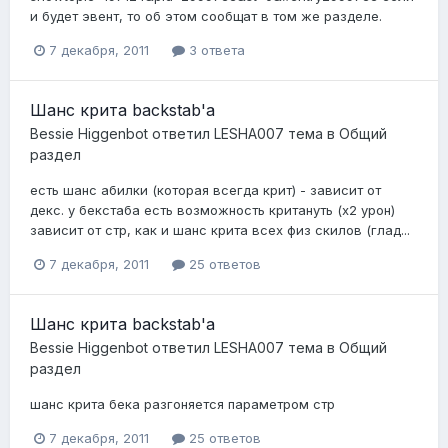
и будет эвент, то об этом сообщат в том же разделе.
7 декабря, 2011
3 ответа
Шанс крита backstab'а
Bessie Higgenbot
ответил
LESHA007
тема в
Общий
раздел
есть шанс абилки (которая всегда крит) - зависит от
декс. у бекстаба есть возможность критануть (х2 урон)
зависит от стр, как и шанс крита всех физ скилов (глад...
7 декабря, 2011
25 ответов
Шанс крита backstab'а
Bessie Higgenbot
ответил
LESHA007
тема в
Общий
раздел
шанс крита бека разгоняется параметром стр
7 декабря, 2011
25 ответов