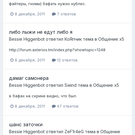
файтеры, гномы) бафать нужно нублес.
8 декабря, 2011
7 ответов
либо лыжи не едут либо я
Bessie Higgenbot
ответил
КоЯпчик
тема в
Общение x5
http://forum.asterios.tm/index.php?showtopic=1248
8 декабря, 2011
12 ответов
дамаг самонера
Bessie Higgenbot
ответил
Swind
тема в
Общение x5
в бафах на скрине видно, что был.
8 декабря, 2011
47 ответов
шанс заточки
Bessie Higgenbot
ответил
ZeF1r4eG
тема в
Общение