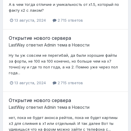
А в чем тогда отличие и уникальность от х1.5, который по
факту х2 с лаком?
13 августа, 2024
2 715 ответов
Открытие нового сервера
LastWay
ответил
Admin
тема в
Новости
Ну ты уж совсем не перегибай, да были хорошие файты
за форты, не 100 на 100 конечно, но больше чем на х7
точно) ну и где то пол года, а на 2. Помню уже через пол
года...
13 августа, 2024
2 715 ответов
Открытие нового сервера
LastWay
ответил
Admin
тема в
Новости
нет, пока не будет анонса рейтов, пока не будет картины
х3 для слияния в х1 или отдельный. И так далее Вот ты
удивишься что на форум можно зайти с телефона с...