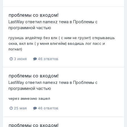
проблемы со входом!
LastWay
ответил
namexz
тема в
Проблемы с
программной частью
грузишь апдейтер без впн ( с ним не грузит) открываешь
окна, вкл впн ( у меня впнгейм) вводишь лог пасс и
погнал)
3 июня
46 ответов
проблемы со входом!
LastWay
ответил
namexz
тема в
Проблемы с
программной частью
через амнезию зашел
25 мая
46 ответов
проблемы со входом!