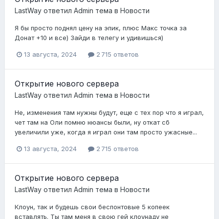
LastWay
ответил
Admin
тема в
Новости
Я бы просто поднял цену на эпик, плюс Макс точка за
Донат +10 и все) Зайди в телегу и удивишься)
13 августа, 2024
2 715 ответов
Открытие нового сервера
LastWay
ответил
Admin
тема в
Новости
Не, изменения там нужны будут, еще с тех пор что я играл,
чет там на Оли помню нюансы были, ну откат сб
увеличили уже, когда я играл они там просто ужасные...
13 августа, 2024
2 715 ответов
Открытие нового сервера
LastWay
ответил
Admin
тема в
Новости
Клоун, так и будешь свои беспонтовые 5 копеек
вставлять. Ты там меня в свою гей клоунаду не