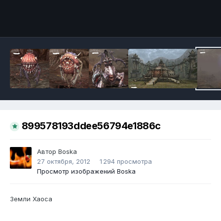
Инструменты
899578193ddee56794e1886c
Автор
Boska
27 октября, 2012
1 294 просмотра
Просмотр изображений Boska
Земли Хаоса