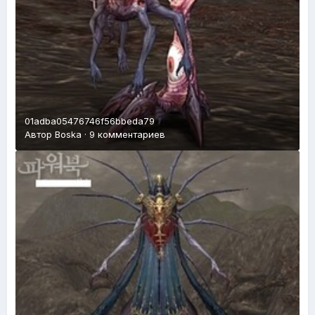
01adba05476746f56bbeda79
Автор
Boska
·
9 комментариев