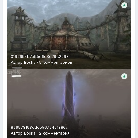
0199994b7a95e6c3c29c2298
Автор
Boska
·
5 комментариев
899578193ddee56794e1886c
Автор
Boska
·
2 комментария