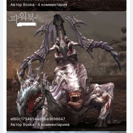
Автор
Boska
·
4 комментария
a160c1754654ad2ba3b98647
Автор
Boska
·
5 комментариев