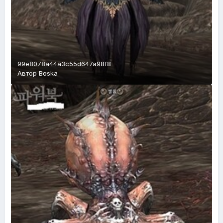
99e8078a44a3c55d647a98f8
Автор
Boska