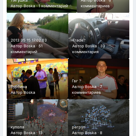
Лягушка
Автор
Boska
·
6
Автор
Boska
·
1 комментарий
комментариев
2013 05 15 17.02.03
Trade?
Автор
Boska
·
51
Автор
Boska
·
33
комментарий
комментария
Гвг ?
Турбина
Автор
Boska
·
7
Автор
Boska
комментариев
купола
регруп
Автор
Boska
·
13
Автор
Boska
·
8