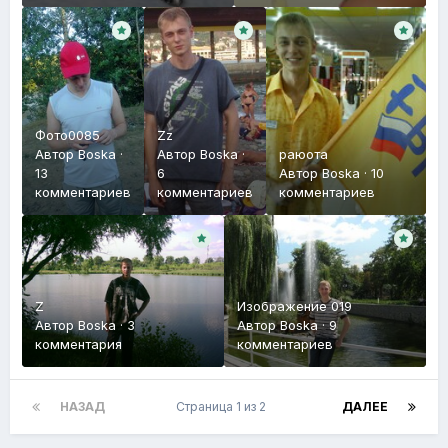
Фото0085
Zz
Автор
Boska
·
Автор
Boska
·
раюота
13
6
Автор
Boska
·
10
комментариев
комментариев
комментариев
Z
Изображение 019
Автор
Boska
·
3
Автор
Boska
·
9
комментария
комментариев
НАЗАД
Страница 1 из 2
ДАЛЕЕ