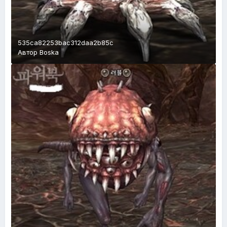
535ca82253bac312daa2b85c
Автор
Boska