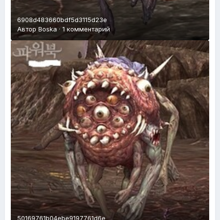
6908d483660bdf5d3115d23e
Автор
Boska
·
1 комментарий
50169761b04ebe9197761d6e