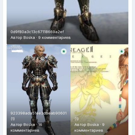
0d9f80a3c13c67118669a2ef
Автор
Boska
·
9 комментариев
923398ada51ee3dbeab90601
(1)
(1)
Автор
Boska
·
16
Автор
Boska
·
9
комментариев
комментариев