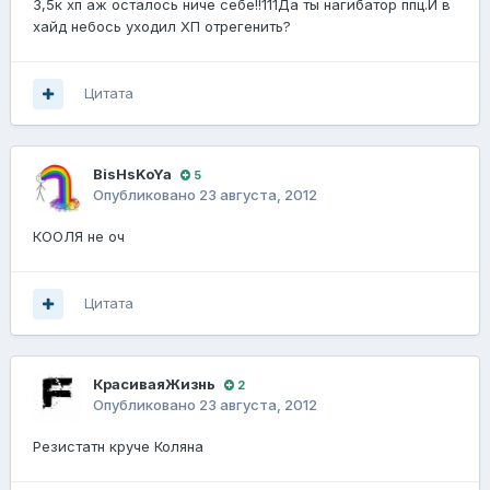
3,5к хп аж осталось ниче себе!!111Да ты нагибатор ппц.И в
хайд небось уходил ХП отрегенить?
Цитата
BisHsKoYa
5
Опубликовано
23 августа, 2012
КООЛЯ не оч
Цитата
КрасиваяЖизнь
2
Опубликовано
23 августа, 2012
Резистатн круче Коляна