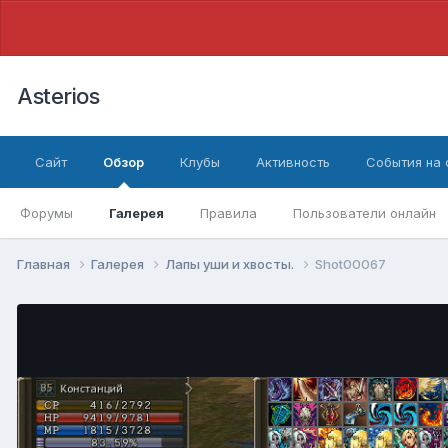
Asterios
Сайт
Обзор
Клубы
Активность
События на
Форумы
Галерея
Правила
Пользователи онлайн
Главная
Галерея
Лапы уши и хвосты.
Shot00067