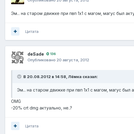
Эм... на старом движке при пвп 1х1 с магом, магус был акт
Цитата
deSade
136
Опубликовано
20 августа, 2012
В 20.08.2012 в 14:58, Лёмка сказал:
Эм... на старом движке при пвп 1х1 с магом, магус был 
OMG
-20% crt dmg актуально, не..?
Цитата