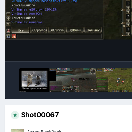
Shot00067
Автор
BlackBack