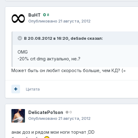
BuHT
8
Опубликовано
21 августа, 2012
В 20.08.2012 в 16:20, deSade сказал:
OMG
-20% crt dmg актуально, не..?
Может быть он любит скорость больше, чем КД? (=
Цитата
DelicatePo1son
0
Опубликовано
21 августа, 2012
анак доз и рядом мои ноги торчат ;DD