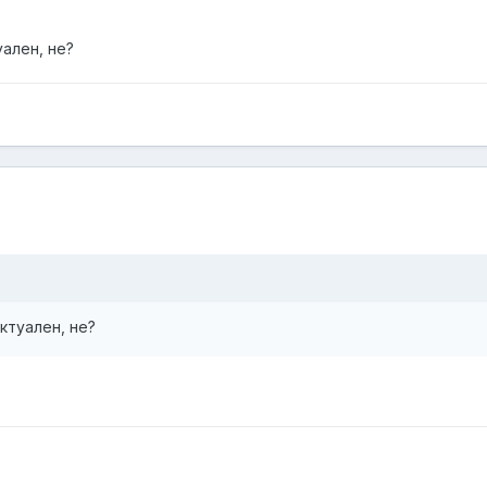
уален, не?
актуален, не?