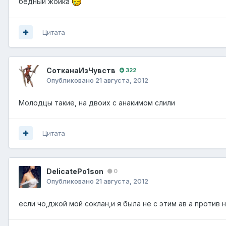
бедный жойка
Цитата
СотканаИзЧувств
322
Опубликовано
21 августа, 2012
Молодцы такие, на двоих с анакимом слили
Цитата
DelicatePo1son
0
Опубликовано
21 августа, 2012
если чо,джой мой соклан,и я была не с этим ав а против н