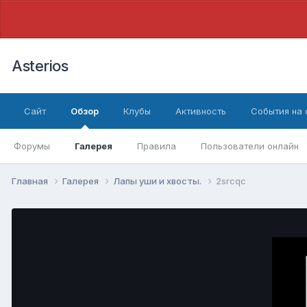
Asterios
Сайт
Обзор
Клубы
Активность
События на
Форумы
Галерея
Правила
Пользователи онлайн
Главная
Галерея
Лапы уши и хвосты.
2srcqc