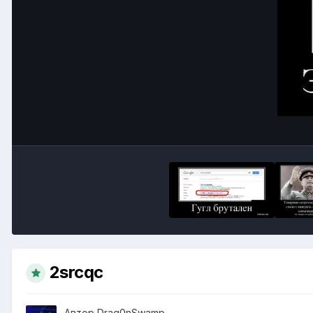
2srcqc
Автор
Drag0nSwamp